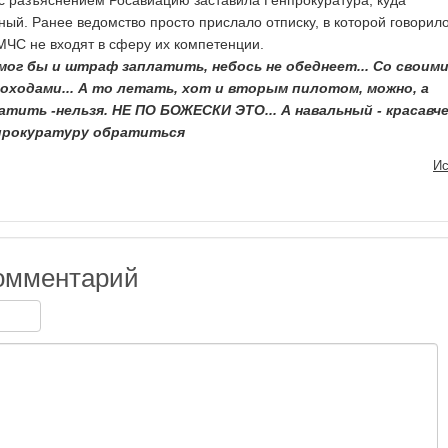
 с разъяснением Росавиацию заставила Генпрокуратура, куда
ый. Ранее ведомство просто прислало отписку, в которой говорило
МЧС не входят в сферу их компетенции.
ог бы и штраф заплатить, небось не обеднеет... Со своим
оходами... А то летать, хот и вторым пилотом, можно, а
тить -нельзя. НЕ ПО БОЖЕСКИ ЭТО... А навальный - красавче
нпрокуратуру обратиться
Ис
омментарий