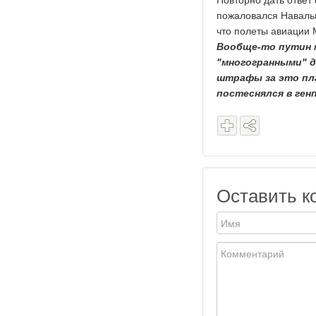
Повторно дать ответ
пожаловался Навальн
что полеты авиации 
Вообще-то путин м
"многогранными" д
штрафы за это пла
постеснялся в ге
Оставить к