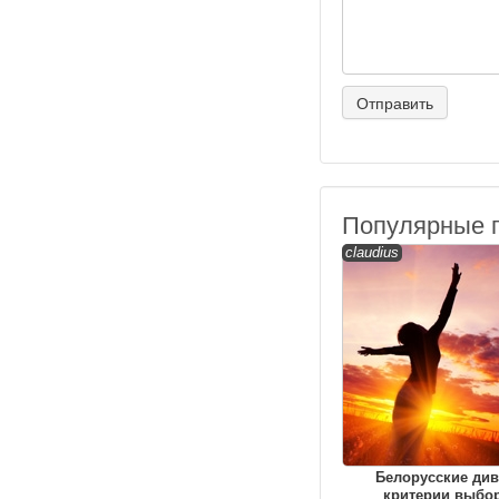
Популярные 
claudius
Белорусские див
критерии выбор