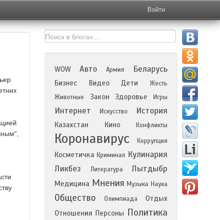
Войти
Авто
Беларусь
WOW
Армия
мьер
Бизнес
Видео
Дети
Жесть
етних
Закон
Здоровье
Животные
Игры
Интернет
История
Искусство
ацией
Казахстан
Кино
Конфликты
жным",
Коронавирус
Коррупция
Кулинария
Косметичка
Криминал
Ликбез
Лытдыбр
Литература
асти
Мнения
Медицина
Музыка
Наука
ству
Общество
Отдых
Олимпиада
Политика
Отношения
Персоны