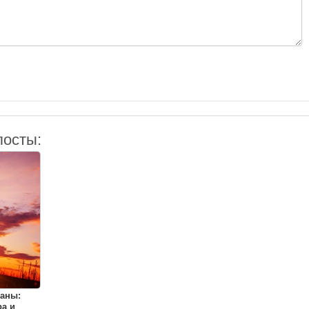
посты:
аны:
а и