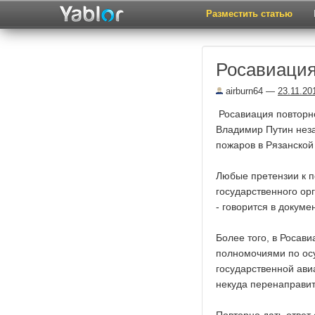
Разместить статью
Росавиация
airburn64
—
23.11.20
Росавиация повторно
Владимир Путин нез
пожаров в Рязанской
Любые претензии к п
государственного орг
- говорится в докуме
Более того, в Росави
полномочиями по осу
государственной авиа
некуда перенаправит