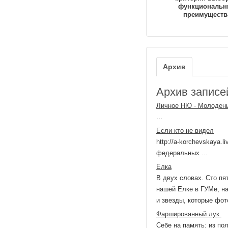
функциональн
преимуществ
Архив
Архив записей
Личное НЮ - Молодень
...
Если кто не видел
http://a-korchevskaya.
федеральных ...
Елка
В двух словах. Сто п
нашей Елке в ГУМе, на
и звезды, которые фот
Фаршированный лук.
Себе на память: из по