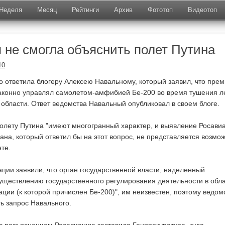
Неделя
Месяц
Рейтинги
Архив
Фототоп
Видеотоп
 не смогла объяснить полет Путина
10
 ответила блогеру Алексею Навальному, который заявил, что пре
аконно управлял самолетом-амфибией Бе-200 во время тушения л
 области. Ответ ведомства Навальный опубликовал в своем блоге.
олету Путина "имеют многогранный характер, и выявление Росави
ана, который ответил бы на этот вопрос, не представляется возмо
нте.
ации заявили, что орган государственной власти, наделенный
ществлению государственного регулирования деятельности в обл
ции (к которой причислен Бе-200)", им неизвестен, поэтому ведом
ь запрос Навального.