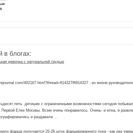
ые
а
 в блогах:
кая девочка с натуральной грудью
livejournal.com/402167.html?thread=814327#t814327 - из жизни руководител
ятьдесят пять детишек с ограниченными возможностями сегодня побывал
 Первой Елке Москвы. Всем очень понравилось. Очень- и елка, и развл
ографировались и раздавали ...
лкило фарша получается 25-26 штук фаршированного лука - как раз уме