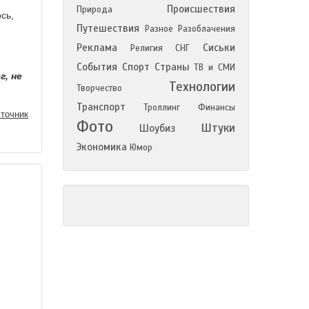
Происшествия
Природа
сь,
Путешествия
Разное
Разоблачения
и
Реклама
Сиськи
Религия
СНГ
События
Спорт
Страны
ТВ и СМИ
г, не
Технологии
Творчество
Транспорт
Троллинг
Финансы
точник
Фото
Штуки
Шоубиз
Экономика
Юмор