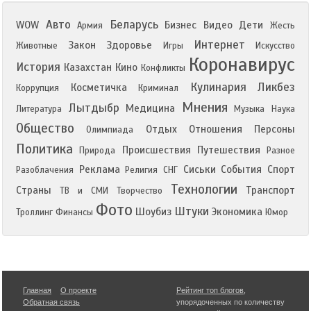
Авто
Беларусь
WOW
Бизнес
Видео
Дети
Армия
Жесть
Интернет
Закон
Здоровье
Животные
Игры
Искусство
Коронавирус
История
Казахстан
Кино
Конфликты
Кулинария
Ликбез
Косметичка
Коррупция
Криминал
Мнения
Лытдыбр
Медицина
Литература
Музыка
Наука
Общество
Отдых
Отношения
Персоны
Олимпиада
Политика
Происшествия
Путешествия
Природа
Разное
Реклама
Сиськи
События
Спорт
Разоблачения
Религия
СНГ
Технологии
Страны
Транспорт
ТВ и СМИ
Творчество
Фото
Штуки
Шоубиз
Экономика
Троллинг
Финансы
Юмор
Главная
О проекте
Рейтинг топ блогов
,
Обратная связь
упорядоченных по количеству