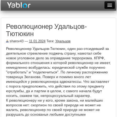
Разместить статью
Войти
Революционер Удальцов-
Неделя
Тютюкин
Месяц
sharov43
—
11.01.2024
Теги:
Удальцов
Рейтинги
Революционер Удальцов-Тютюкин, один раз отсидевший за
деятельное стремление поджечь страну, намотал себе
Архив
новое уголовное дело за оправдание терроризма. КПРФ,
формального отношения к которой революционер не имеет,
немедленно возбудилась: юридической службе поручено
Фототоп
"отработать" и "подключиться". По личному распоряжению
товарища Зюганова. Поверх и помимо много лет
Видеотоп
имеющейся у революционера адвокатессы. Что заставляет
с порога предположить, что действия по этому предмету
юрслужбы, да и партии в целом, с самого начала будут
носить, скажем так, непроцессуальный характер.
К революционеру ни у кого, кроме закона, ни малейших
вопросов нет: скорпион по своей природе не может не
жалить, революционер по своей природе не может не
разрушать до основанья любыми доступными