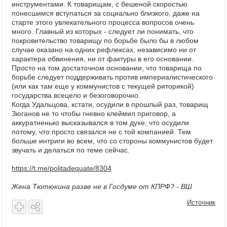
инструментами. К товарищам, с бешеной скоростью
понесшимся вступаться за социально близкого, даже на
старте этого увлекательного процесса вопросов очень
много. Главный из которых - следует ли понимать, что
покровительство товарищу по борьбе было бы в любом
случае оказано на одних рефлексах, независимо ни от
характера обвинения, ни от фактуры в его основании.
Просто на том достаточном основании, что товарища по
борьбе следует поддерживать против империалистического
(или как там еще у коммунистов с текущей риторикой)
государства всецело и безоговорочно.
Когда Удальцова, кстати, осудили в прошлый раз, товарищ
Зюганов не то чтобы гневно клеймил приговор, а
аккуратненько высказывался в том духе, что осудили
потому, что просто связался не с той компанией. Тем
больше интриги во всем, что со стороны коммунистов будет
звучать и делаться по теме сейчас.
https://t.me/politadequate/8304
Жена Тютюкина разве не в Госдуме от КПРФ? - ВШ
Источник