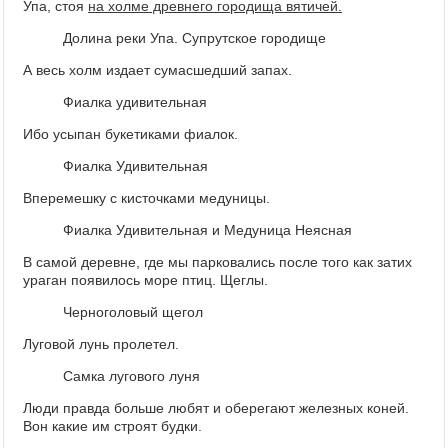
Упа, стоя
на холме древнего городища вятичей.
Долина реки Упа. Супрутское городище
А весь холм издает сумасшедший запах.
Фиалка удивительная
Ибо усыпан букетиками фиалок.
Фиалка Удивительная
Вперемешку с кисточками медуницы.
Фиалка Удивительная и Медуница Неясная
В самой деревне, где мы парковались после того как затих
ураган появилось море птиц. Щеглы.
Черноголовый щегол
Луговой лунь пролетел.
Самка лугового луня
Люди правда больше любят и оберегают железных коней.
Вон какие им строят будки.