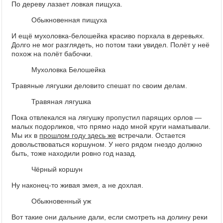
По дереву лазает ловкая пищуха.
Обыкновенная пищуха
И ещё мухоловка-белошейка красиво порхала в деревьях.
Долго не мог разглядеть, но потом таки увидел. Полёт у неё
похож на полёт бабочки.
Мухоловка Белошейка
Травяные лягушки деловито спешат по своим делам.
Травяная лягушка
Пока отвлекался на лягушку пропустил парящих орлов —
малых подорликов, что прямо надо мной круги наматывали.
Мы их в
прошлом году здесь же
встречали. Остается
довольствоваться коршуном. У него рядом гнездо должно
быть, тоже находили ровно год назад.
Чёрный коршун
Ну наконец-то живая змея, а не дохлая.
Обыкновенный уж
Вот такие они дальние дали, если смотреть на долину реки