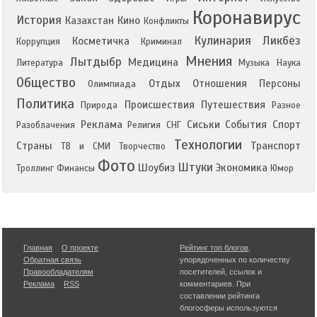
Коронавирус
История
Казахстан
Кино
Конфликты
Кулинария
Ликбез
Косметичка
Коррупция
Криминал
Мнения
Лытдыбр
Медицина
Литература
Музыка
Наука
Общество
Отдых
Отношения
Персоны
Олимпиада
Политика
Происшествия
Путешествия
Природа
Разное
Реклама
Сиськи
События
Спорт
Разоблачения
Религия
СНГ
Технологии
Страны
Транспорт
ТВ и СМИ
Творчество
Фото
Штуки
Шоубиз
Экономика
Троллинг
Финансы
Юмор
Главная
О проекте
Рейтинг топ блогов
,
Обратная связь
упорядоченных по количеству
Правообладателям
посетителей, ссылок и
Реклама
RSS
комментариев. При
составлении рейтинга
блогосферы используются