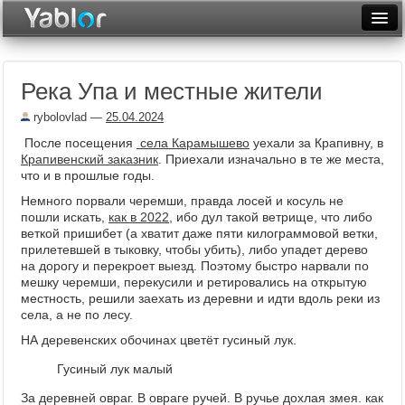
Разместить статью
Войти
Река Упа и местные жители
Неделя
rybolovlad
—
25.04.2024
Месяц
После посещения
села Карамышево
уехали за Крапивну, в
Крапивенский заказник
. Приехали изначально в те же места,
Рейтинги
что и в прошлые годы.
Архив
Немного порвали черемши, правда лосей и косуль не
пошли искать,
как в 2022
, ибо дул такой ветрище, что либо
веткой пришибет (а хватит даже пяти килограммовой ветки,
Фототоп
прилетевшей в тыковку, чтобы убить), либо упадет дерево
на дорогу и перекроет выезд. Поэтому быстро нарвали по
Видеотоп
мешку черемши, перекусили и ретировались на открытую
местность, решили заехать из деревни и идти вдоль реки из
села, а не по лесу.
НА деревенских обочинах цветёт гусиный лук.
Гусиный лук малый
За деревней овраг. В овраге ручей. В ручье дохлая змея. как