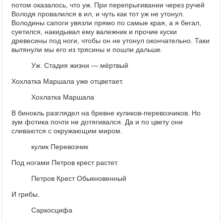
потом оказалось, что уж. При перепрыгивании через ручей
Володя провалился в ил, и чуть как тот уж не утонул.
Володины сапоги увязли прямо по самые края, а я бегал,
суетился, накидывал ему валежник и прочие куски
древесины под ноги, чтобы он не утонул окончательно. Таки
вытянули мы его из трясины и пошли дальше.
Уж. Стадия жизни — мёртвый
Хохлатка Маршала уже отцветает.
Хохлатка Маршала
В бинокль разглядел на бревне куликов-перевозчиков. Но
зум фотика почти не дотягивался. Да и по цвету они
сливаются с окружающим миром.
кулик Перевозчик
Под ногами Петров крест растет.
Петров Крест Обыкновенный
И грибы.
Саркосцифа