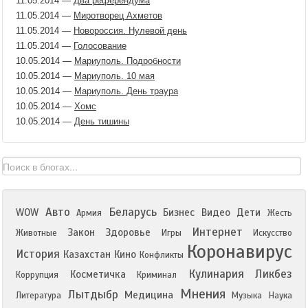
11.05.2014
—
Два референдума
11.05.2014
—
Миротворец Ахметов
11.05.2014
—
Новороссия. Нулевой день
11.05.2014
—
Голосование
10.05.2014
—
Мариуполь. Подробности
10.05.2014
—
Мариуполь. 10 мая
10.05.2014
—
Мариуполь. День траура
10.05.2014
—
Хомс
10.05.2014
—
День тишины
Авто
Беларусь
WOW
Бизнес
Видео
Дети
Армия
Жесть
Интернет
Закон
Здоровье
Животные
Игры
Искусство
Коронавирус
История
Казахстан
Кино
Конфликты
Кулинария
Ликбез
Косметичка
Коррупция
Криминал
Мнения
Лытдыбр
Медицина
Литература
Музыка
Наука