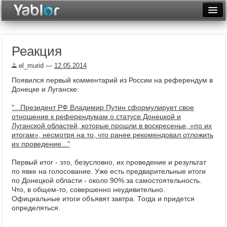
Разместить статью
Войти
Реакция
Неделя
el_murid
—
12.05.2014
Месяц
Появился первый комментарий из России на референдум в
Донецке и Луганске:
Рейтинги
"...Президент РФ Владимир Путин сформулирует свое
Архив
отношение к референдумам о статусе Донецкой и
Луганской областей, которые прошли в воскресенье, «по их
Фототоп
итогам», несмотря на то, что ранее рекомендовал отложить
их проведение..."
Видеотоп
Первый итог - это, безусловно, их проведение и результат
по явке на голосование. Уже есть предварительные итоги
по Донецкой области - около 90% за самостоятельность.
Что, в общем-то, совершенно неудивительно.
Официальные итоги объявят завтра. Тогда и придется
определяться.