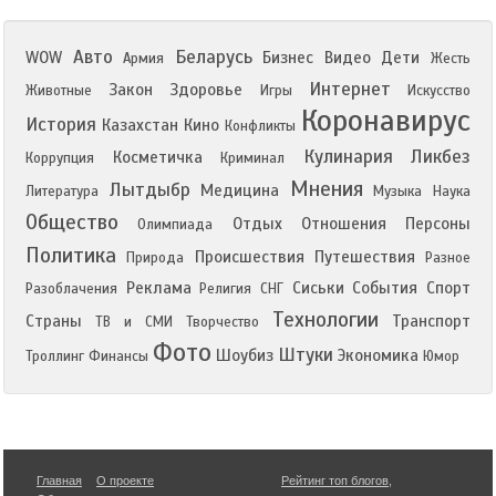
Авто
Беларусь
WOW
Бизнес
Видео
Дети
Армия
Жесть
Интернет
Закон
Здоровье
Животные
Игры
Искусство
Коронавирус
История
Казахстан
Кино
Конфликты
Кулинария
Ликбез
Косметичка
Коррупция
Криминал
Мнения
Лытдыбр
Медицина
Литература
Музыка
Наука
Общество
Отдых
Отношения
Персоны
Олимпиада
Политика
Происшествия
Путешествия
Природа
Разное
Реклама
Сиськи
События
Спорт
Разоблачения
Религия
СНГ
Технологии
Страны
Транспорт
ТВ и СМИ
Творчество
Фото
Штуки
Шоубиз
Экономика
Троллинг
Финансы
Юмор
Главная
О проекте
Рейтинг топ блогов
,