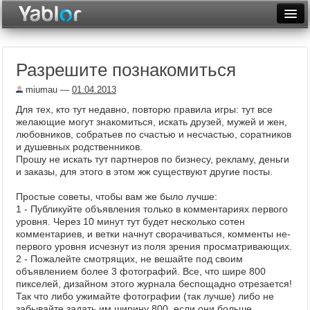
Разместить статью
Войти
Разрешите познакомиться
Неделя
miumau
—
01.04.2013
Месяц
Для тех, кто тут недавно, повторю правила игры: тут все
желающие могут знакомиться, искать друзей, мужей и жен,
Рейтинги
любовников, собратьев по счастью и несчастью, соратников
и душевных родственников.
Архив
Прошу не искать тут партнеров по бизнесу, рекламу, деньги
и заказы, для этого в этом жж существуют другие посты.
Фототоп
Простые советы, чтобы вам же было лучше:
Видеотоп
1 - Публикуйте объявления только в комментариях первого
уровня. Через 10 минут тут будет несколько сотен
комментариев, и ветки начнут сворачиваться, комменты не-
первого уровня исчезнут из поля зрения просматривающих.
2 - Пожалейте смотрящих, не вешайте под своим
объявлением более 3 фотографий. Все, что шире 800
пикселей, дизайном этого журнала беспощадно отрезается!
Так что либо ужимайте фотографии (так лучше) либо не
забывайте задать им ширину 800, если они больше.