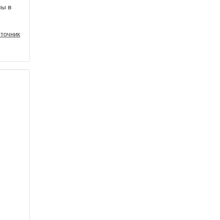
ны в
точник