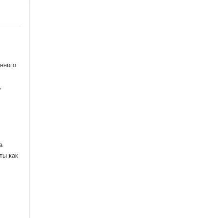
нного
,
а
ты как