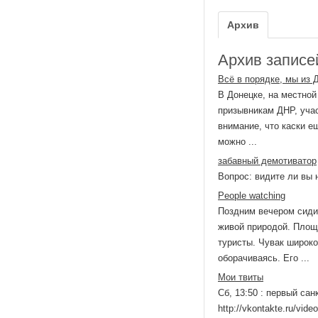
Архив
Архив записей
Всё в порядке, мы из 
В Донецке, на местной
призывникам ДНР, уча
внимание, что каски е
можно ...
забавный демотиватор
Вопрос: видите ли вы 
People watching
Поздним вечером сиди
живой природой. Площа
туристы. Чувак широко
оборачиваясь. Его ...
Мои твиты
Сб, 13:50 : первый са
http://vkontakte.ru/vi