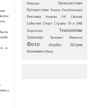
Происшествия
Природа
Путешествия
Разное
Разоблачения
лом
 волос
Реклама
Сиськи
Религия
СНГ
лоть
События
Спорт
Страны
ТВ и СМИ
Технологии
Творчество
 была
 себя
Транспорт
Троллинг
Финансы
Фото
Штуки
Шоубиз
и», а
Экономика
Юмор
ы
ижка у