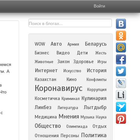
Войти
Авто
Беларусь
WOW
Армия
Бизнес
Видео
Дети
Жесть
Закон
Здоровье
Животные
Игры
яемся
Интернет
История
Искусство
ли. А
Казахстан
Кино
Конфликты
в
Коронавирус
Коррупция
Что
Кулинария
Косметичка
Криминал
Ликбез
Лытдыбр
Литература
 с
Мнения
Медицина
Музыка
Наука
Общество
Отдых
Олимпиада
Политика
Отношения
Персоны