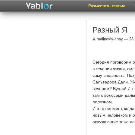
Разместить статью
Разный Я
malinoviy-chay
—
28
Сегодня поговорим о
в течении жизни, см
саму внешность. Пох
Сальвадора Дали. Ж
вечером? Вуаля! И т
там с волосами дальш
полезном.
И в тот момент, когда
новым человеком и о
окружающие тоже нач