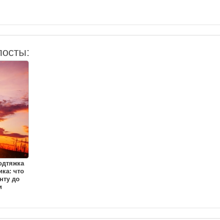
посты:
одтяжка
ка: что
нту до
и