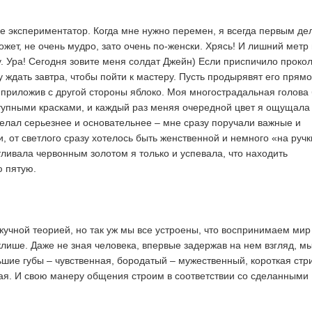
ще экспериментатор. Когда мне нужно перемен, я всегда первым де
жет, не очень мудро, зато очень по-женски. Хрясь! И лишний метр
у. Ура! Сегодня зовите меня солдат Джейн) Если приспичило проко
ду ждать завтра, чтобы пойти к мастеру. Пусть продырявят его прямо
, приложив с другой стороны яблоко. Моя многострадальная голова
упными красками, и каждый раз меняя очередной цвет я ощущала
елал серьезнее и основательнее – мне сразу поручали важные и
, от светлого сразу хотелось быть женственной и немного «на ручк
тливала червонным золотом я только и успевала, что находить
ю пятую.
скучной теорией, но так уж мы все устроены, что воспринимаем мир
лише. Даже не зная человека, впервые задержав на нем взгляд, м
шие губы – чувственная, бородатый – мужественный, короткая стр
ая. И свою манеру общения строим в соответствии со сделанными