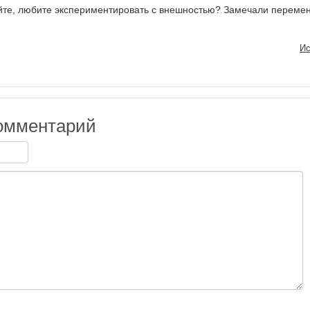
йте, любите экспериментировать с внешностью? Замечали переме
Ис
омментарий