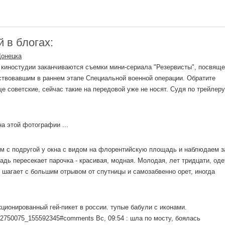
 в блогах:
Донецка
 киностудии заканчиваются съемки мини-сериала "Резервисты", посвяще
ствовавшим в раннем этапе Специальной военной операции. Обратите
ще советские, сейчас такие на передовой уже не носят. Судя по трейлеру
на этой фотографии ...
м с подругой у окна с видом на флорентийскую площадь и наблюдаем з
дь пересекает парочка - красивая, модная. Молодая, лет тридцати, оде
 шагает с большим отрывом от спутницы и самозабвенно орет, иногда
нкционированный гей-пикет в россии. тупые бабули с иконами.
deo2750075_155592345#comments Вс, 09:54 : шла по мосту, боялась