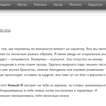
Неделя
Месяц
Рейтинги
Архив
Фототоп
Видеотоп
.09.2016
 том, как перемены во внешности влияют на характер. Все мы мен
еняя по несколько разных образов. Я имею ввиду не социальные ро
удел – поправился. Возмужал – осунулся. Усы отпустил на манер
енщинам в этом плане проще. Удалось выкроить пару лишних часо
ы уже жгучая брюнетка, нежная блондинка или игривая рыженькая. 
е происходит, оставим за кадром, все-таки тут не блог о вкусном и
 этот
Новый Я
смотрит на тебя из зеркала, ты словно знакомишься
бнаруживаешь в себе новые нотки настроения и характера. И
инают воспринимать тебя несколько иначе.