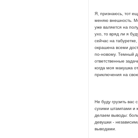
Я, признаюсь, тот е
меняю внешность. Мо
уже валяется на пол
ухо, то вряд ли я бу
сейчас на табуретке
окрашена всеми дост
по-новому. Темный д
ответственные задачи
когда моя макушка о
приключения на сво
Не буду грузить вас 
сухими штампами и к
делаем выводы: боль
девушки - независим
выводами.