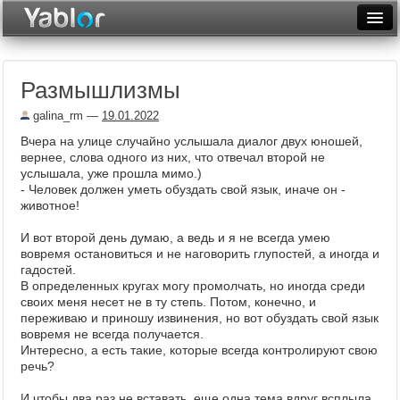
Разместить статью
Войти
Размышлизмы
Неделя
galina_rm
—
19.01.2022
Месяц
Вчера на улице случайно услышала диалог двух юношей,
вернее, слова одного из них, что отвечал второй не
Рейтинги
услышала, уже прошла мимо.)
- Человек должен уметь обуздать свой язык, иначе он -
Архив
животное!
Фототоп
И вот второй день думаю, а ведь и я не всегда умею
вовремя остановиться и не наговорить глупостей, а иногда и
Видеотоп
гадостей.
В определенных кругах могу промолчать, но иногда среди
своих меня несет не в ту степь. Потом, конечно, и
переживаю и приношу извинения, но вот обуздать свой язык
вовремя не всегда получается.
Интересно, а есть такие, которые всегда контролируют свою
речь?
И чтобы два раз не вставать, еще одна тема вдруг всплыла