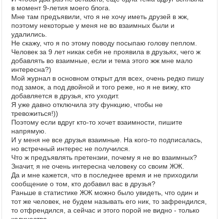
в момент 9-летия моего блога.
Мне там предъявили, что я не хочу иметь друзей в жж,
поэтому некоторые у меня не во взаимных были и
удалились.
Не скажу, что я по этому поводу посыпаю голову пеплом.
Человек за 9 лет никак себя не проявила в друзьях, чего ж
добавлять во взаимные, если и тема этого жж мне мало
интересна?)
Мой журнал в основном открыт для всех, очень редко пишу
под замок, а под двойной и того реже, но я не вижу, кто
добавляется в друзья, кто уходит.
Я уже давно отключила эту функцию, чтобы не
тревожиться!))
Поэтому если вдруг кто-то хочет взаимности, пишите
напрямую.
И у меня не все друзья взаимные. На кого-то подписалась,
но встречный интерес не получился.
Что ж предъявлять претензии, почему я не во взаимных?
Значит, я не очень интересна человеку со своим ЖЖ.
Да и мне кажется, что в последнее время и не приходили
сообщение о том, кто добавил вас в друзья?
Раньше в статистике ЖЖ можно было увидеть, что один и
тот же человек, не будем называть его ник, то зафрендился,
то отфрендился, а сейчас и этого порой не видно - только