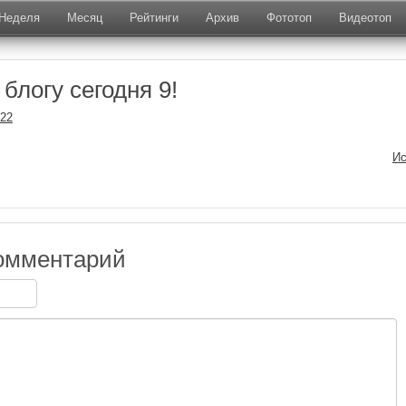
Неделя
Месяц
Рейтинги
Архив
Фототоп
Видеотоп
блогу сегодня 9!
022
Ис
омментарий