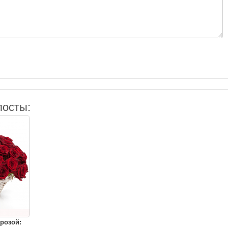
посты:
 розой: