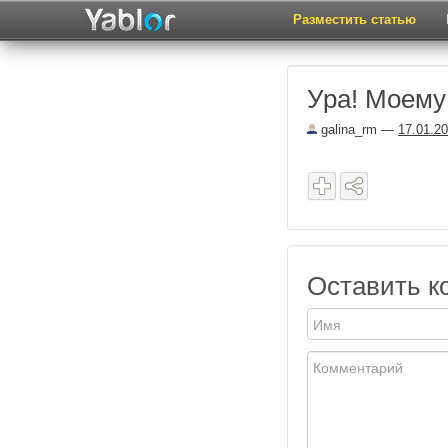
Разместить статью
Ура! Моему 
galina_rm
—
17.01.2
Оставить к