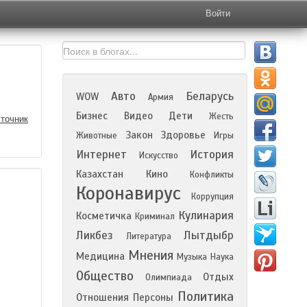
Войти
Авто
Беларусь
WOW
Армия
Бизнес
Видео
Дети
Жесть
точник
Закон
Здоровье
Животные
Игры
Интернет
История
Искусство
Казахстан
Кино
Конфликты
Коронавирус
Коррупция
Кулинария
Косметичка
Криминал
Ликбез
Лытдыбр
Литература
Мнения
Медицина
Музыка
Наука
Общество
Отдых
Олимпиада
Политика
Отношения
Персоны