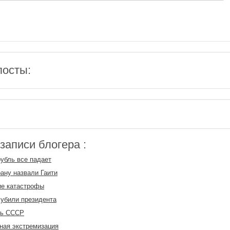
посты:
аписи блогера :
убль все падает
рану назвали Гаити
ие катастрофы
 убили президента
ть СССР
ная экстремизация