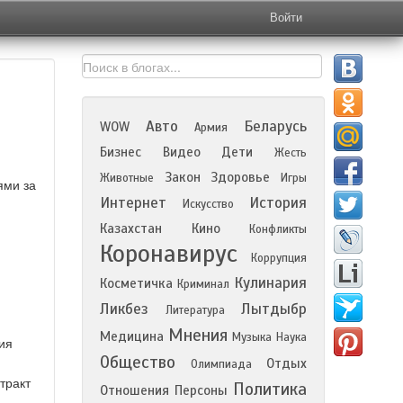
Войти
Авто
Беларусь
WOW
Армия
Бизнес
Видео
Дети
Жесть
Закон
Здоровье
Животные
Игры
ями за
Интернет
История
Искусство
Казахстан
Кино
Конфликты
Коронавирус
Коррупция
Кулинария
Косметичка
Криминал
Ликбез
Лытдыбр
Литература
Мнения
Медицина
Музыка
Наука
ия
Общество
Отдых
Олимпиада
тракт
Политика
Отношения
Персоны