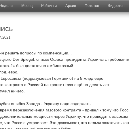
Неделя
Месяц
Рейтинги
Архив
Фототоп
Видеотоп
лись
7.2021
ин решать вопросы по компенсации...
кого Der Spiegel, список Офиса президента Украины с требовани
отока-2» был достаточно амбициозный:
лрд. евро,
т Евросоюза (подразумевая Германию) на 5 млрд евро,
го контракта с Россией на транзит газа ещё на десять лет.
лучил ничего.
рубая ошибка Запада - Украину надо содержать.
время перезаключения газового контракта - привел к тому что Росс
 дополнительные мощности через Украину, что приводит к высоким
е, что Россию устраивает. Это доказывает, что нельзя заключать кон