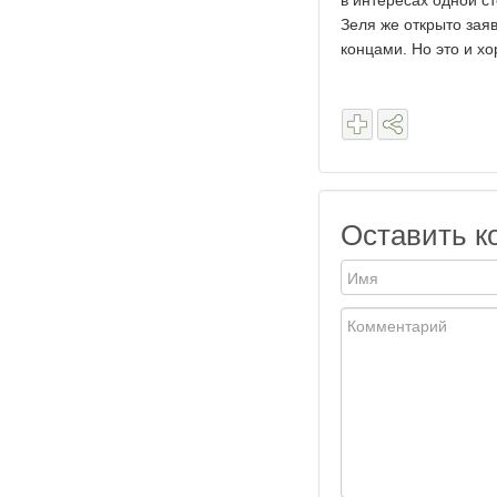
в интересах одной ст
Зеля же открыто заяв
концами. Но это и х
Оставить к