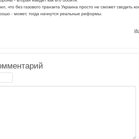
ороны - вторая найдет как его обойти.
ил, что без газового транзита Украина просто не сможет сводить ко
орошо - может, тогда начнутся реальные реформы.
Ис
омментарий