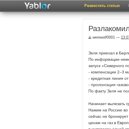
Разместить статью
Разлакоми
werewolf0001
—
13.0
Зеля приехал в Берл
По информации немец
запуск «Северного п
- компенсации 2–3 м
- кредитная линия о
- пролонгация газово
По факту Зеля не по
Начинает вылезать г
Нажим на Россию во 
сейчас не бронирует
ценам на газ в Европ