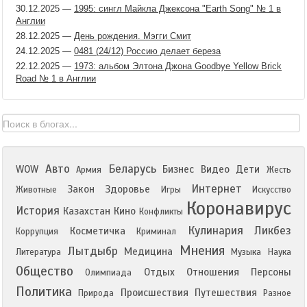
30.12.2025
—
1995: сингл Майкла Джексона "Earth Song" № 1 в
Англии
28.12.2025
—
День рождения. Мэгги Смит
24.12.2025
—
0481 (24/12) Россию делает береза
22.12.2025
—
1973: альбом Элтона Джона Goodbye Yellow Brick
Road № 1 в Англии
Авто
Беларусь
WOW
Бизнес
Видео
Дети
Армия
Жесть
Интернет
Закон
Здоровье
Животные
Игры
Искусство
Коронавирус
История
Казахстан
Кино
Конфликты
Кулинария
Ликбез
Косметичка
Коррупция
Криминал
Мнения
Лытдыбр
Медицина
Литература
Музыка
Наука
Общество
Отдых
Отношения
Персоны
Олимпиада
Политика
Происшествия
Путешествия
Природа
Разное