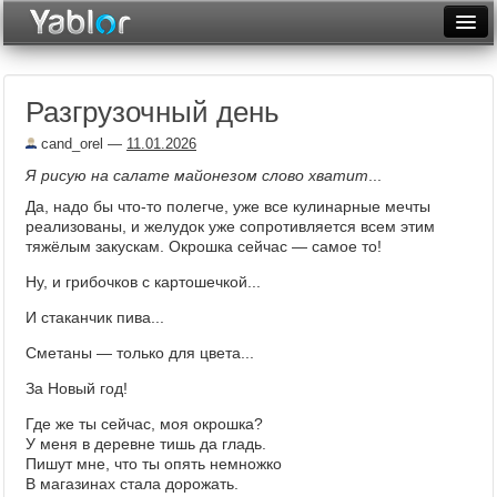
Разместить статью
Войти
Разгрузочный день
Неделя
cand_orel
—
11.01.2026
Месяц
Я рисую на салате майонезом слово хватит
...
Рейтинги
Да, надо бы что-то полегче, уже все кулинарные мечты
реализованы, и желудок уже сопротивляется всем этим
Архив
тяжёлым закускам. Окрошка сейчас — самое то!
Ну, и грибочков с картошечкой...
Фототоп
И стаканчик пива...
Видеотоп
Сметаны — только для цвета...
За Новый год!
Где же ты сейчас, моя окрошка?
У меня в деревне тишь да гладь.
Пишут мне, что ты опять немножко
В магазинах стала дорожать.