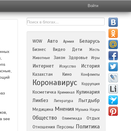
Войти
Авто
Беларусь
WOW
Армия
Бизнес
Видео
Дети
Жесть
инных
Закон
Здоровье
,
Животные
Игры
ens
Интернет
История
Искусство
асные,
Казахстан
Кино
Конфликты
ающий
Коронавирус
Коррупция
Кулинария
Косметичка
Криминал
раз
Ликбез
Лытдыбр
Литература
Мнения
Медицина
Музыка
Наука
ков,
Общество
Отдых
Олимпиада
a see
Политика
Отношения
Персоны