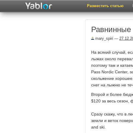
Разместить статью
Равнинные 
mary_spiri
—
27.12.2
На всякий случай, е
лыжах около перевал
поэтому там и катае
Pass Nordic Center, 
скольжение хорошее.
снег на лыжню не теч
Второй и более бюдж
$120 за весь сезон, ф
Сразу скажу, что в л
земли и веток повер
and ski.