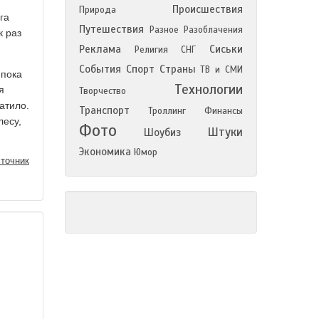
Происшествия
Природа
га
Путешествия
Разное
Разоблачения
к раз
Реклама
Сиськи
Религия
СНГ
События
Спорт
Страны
ТВ и СМИ
 пока
Технологии
я
Творчество
атило.
Транспорт
Троллинг
Финансы
лесу,
Фото
Штуки
Шоубиз
Экономика
Юмор
точник