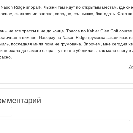
 Nason Ridge snopark. Лыжни там идут по открытым местам, где сне
асное, скольжение вполне, холодно, солнышко, благодать. Фото ка
ны не все трассы и не до конца. Трасса по Kahler Glen Golf course
восточная и нижняя. Наверху на Nason Ridge грумовка заканчиваетс
миль, последняя миля пока не грумована. Впрочем, мне сегодня хв
и поехала до самого озера. Тут-то я и убедилась, как мало снегу в 
расно.
Ис
омментарий