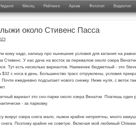
Неделя
Месяц
Рейтинги
Архив
Фототоп
Видеотоп
лыжи около Стивенс Пасса
023
сли кому надо, напишу про нынешние условия для катания на равн
а Стивенс. У нас дача на восток за перевалом около озера Венатчи
мся. Тут есть несколько вариантов. Наименее бюджетный - это Stev
за $32 с носа в день. Большинство трасс отгрумлены, условия прекр
 Почти ежедневно подсыпает нового снежку. Ниже нуля, с веток т
ет.
етный вариант это сно-парки около озера Венатчи. Платишь один 
актически - за парковку.
есу вокруг озера снега мало, лыжни крайне неприятны, много камуш
х снега. Поэтому крайне не советую. Включая мой любимый Chiwaw