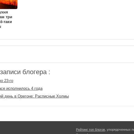
ухня
ам три
ё-таки
ш
аписи блогера :
о 23-го
се исполнилось 4 года
й день в Орегоне: Расписные Холмы
Рейтинг топ блогов
, упорядоченных п