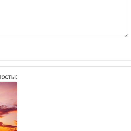
посты: