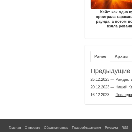
Кейс: как одна к
проиграла таракан
раунда, а потом вс
взяла реван
Ранее
Архив
Предыдущие з
26.12.2023
—
Рождеств
20.12.2023
—
Нашей Ка
16.12.2023
—
Последни
Главная
О проекте
Обратная связь
Правообладателям
Реклама
RSS