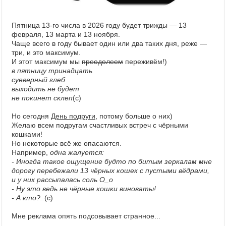
Пятница 13-го числа в 2026 году будет трижды — 13
февраля, 13 марта и 13 ноября.
Чаще всего в году бывает один или два таких дня, реже —
три, и это максимум.
И этот максимум мы
преодолеем
переживём!)
в пятницу тринадцать
суеверный глеб
выходить не будет
не покинет склеп
(с)
Но сегодня
День подруги
, потому больше о них)
Желаю всем подругам счастливых встреч с чёрными
кошками!
Но некоторые всё же опасаются.
Например,
одна жалуется:
- Иногда такое ощущение будто по битым зеркалам мне
дорогу перебежали 13 чёрных кошек с пустыми вёдрами,
и у них рассыпалась соль О_о
- Ну это ведь не чёрные кошки виноваты!
- А кто?..
(с)
Мне реклама опять подсовывает странное...