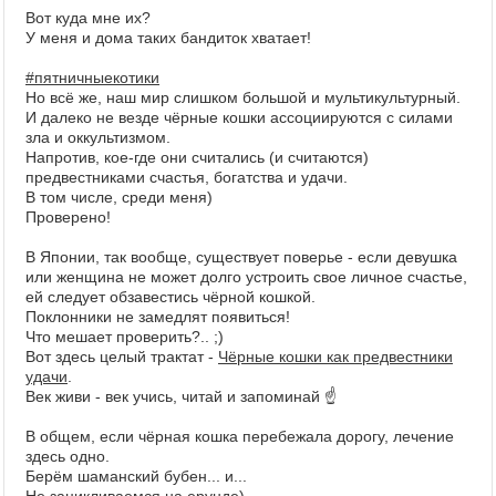
Вот куда мне их?
У меня и дома таких бандиток хватает!
#пятничныекотики
Но всё же, наш мир слишком большой и мультикультурный.
И далеко не везде чёрные кошки ассоциируются с силами
зла и оккультизмом.
Напротив, кое-где они считались (и считаются)
предвестниками счастья, богатства и удачи.
В том числе, среди меня)
Проверено!
В Японии, так вообще, существует поверье - если девушка
или женщина не может долго устроить свое личное счастье,
ей следует обзавестись чёрной кошкой.
Поклонники не замедлят появиться!
Что мешает проверить?.. ;)
Вот здесь целый трактат -
Чёрные кошки как предвестники
удачи
.
Век живи - век учись, читай и запоминай ☝
В общем, если чёрная кошка перебежала дорогу, лечение
здесь одно.
Берём шаманский бубен... и...
Не зацикливаемся на ерунде)