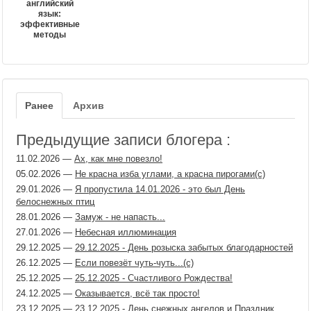
английский
язык:
эффективные
методы
Ранее
Архив
Предыдущие записи блогера :
11.02.2026
—
Ах, как мне повезло!
05.02.2026
—
Не красна изба углами, а красна пирогами(с)
29.01.2026
—
Я пропустила 14.01.2026 - это был День
белоснежных птиц
28.01.2026
—
Замуж - не напасть...
27.01.2026
—
Небесная иллюминация
29.12.2025
—
29.12.2025 - День розыска забытых благодарностей
26.12.2025
—
Если повезёт чуть-чуть...(с)
25.12.2025
—
25.12.2025 - Счастливого Рождества!
24.12.2025
—
Оказывается, всё так просто!
23.12.2025
—
23.12.2025 - День снежных ангелов и Праздник