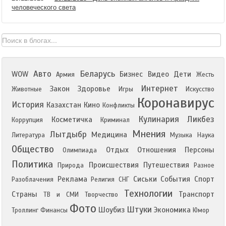
человеческого света
Авто
Беларусь
WOW
Бизнес
Видео
Дети
Армия
Жесть
Интернет
Закон
Здоровье
Животные
Игры
Искусство
Коронавирус
История
Казахстан
Кино
Конфликты
Кулинария
Ликбез
Косметичка
Коррупция
Криминал
Мнения
Лытдыбр
Медицина
Литература
Музыка
Наука
Общество
Отдых
Отношения
Персоны
Олимпиада
Политика
Происшествия
Путешествия
Природа
Разное
Реклама
Сиськи
События
Спорт
Разоблачения
Религия
СНГ
Технологии
Страны
Транспорт
ТВ и СМИ
Творчество
Фото
Штуки
Шоубиз
Экономика
Троллинг
Финансы
Юмор