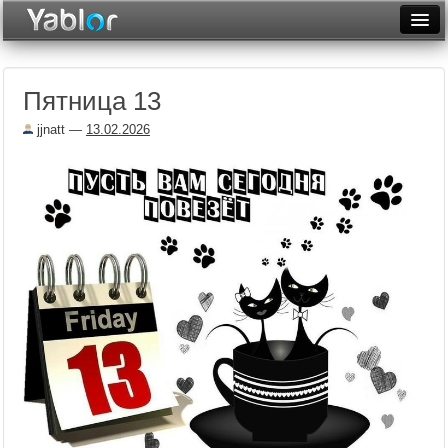
Разместить статью
Войти
Пятница 13
Неделя
jjnatt
—
13.02.2026
Месяц
Рейтинги
Архив
Фототоп
Видеотоп