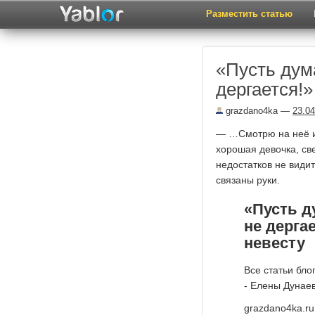
Разместить статью
«Пусть дума
дергается!»
grazdano4ka
—
23.04
— …Смотрю на неё и
хорошая девочка, све
недостатков не видит
связаны руки.
«Пусть д
не дерга
невесту
Все статьи бло
- Елены Дунае
grazdano4ka.ru