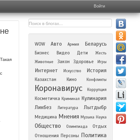
Войти
 не
Авто
Беларусь
WOW
Армия
Бизнес
Видео
Дети
Жесть
 Такая
Закон
Здоровье
Животные
Игры
Интернет
История
Искусство
ас
Казахстан
Кино
Конфликты
Коронавирус
Коррупция
Кулинария
Косметичка
Криминал
Ликбез
Лытдыбр
Литература
Мнения
Медицина
Музыка
Наука
а
Общество
Отдых
Олимпиада
Политика
Отношения
Персоны