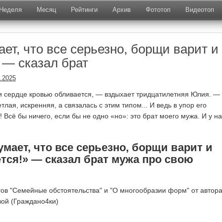
Неделя
Месяц
Рейтинги
Архив
Фототоп
Видеотоп
ет, что все серьезно, борщи варит и
 — сказал брат
.2025
 сердце кровью обливается, — вздыхает тридцатилетняя Юлия. —
тлая, искренняя, а связалась с этим типом... И ведь в упор его
! Всё бы ничего, если бы не одно «но»: это брат моего мужа. И у н
умает, что все серьезно, борщи варит и
ется!» — сказал брат мужа про свою
гов "Семейные обстоятельства" и "О многообразии форм" от автор
вой (Граждано4ки)