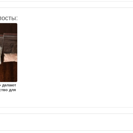
посты:
» делают
ство для