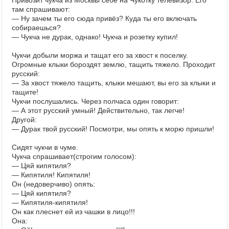
Привозит чукча из Москвы себе на Чукотку телевизор. Его
там спрашивают:
— Ну зачем ты его сюда привёз? Куда ты его включать
собираешься?
— Чукча не дурак, однако! Чукча и розетку купил!
Чукчи добыли моржа и тащат его за хвост к поселку.
Огромные клыки бороздят землю, тащить тяжело. Проходит
русский:
— За хвост тяжело тащить, клыки мешают, вы его за клыки и
тащите!
Чукчи послушались. Через полчаса один говорит:
— А этот русский умный! Действительно, так легче!
Другой:
— Дурак твой русский! Посмотри, мы опять к морю пришли!
Сидят чукчи в чуме.
Чукча спрашивает(строгим голосом):
— Цяй кипятиля?
— Кипятиля! Кипятиля!
Он (недоверчиво) опять:
— Цяй кипятиля?
— Кипятиля-кипятиля!
Он как плеснет ей из чашки в лицо!!!
Она: