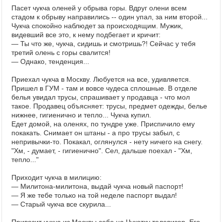
Пасет чукча оленей у обрыва горы. Вдруг олени всем
стадом к обрыву направились -- один упал, за ним второй...
Чукча спокойно наблюдет за происходящим. Мужик,
видевший все это, к нему подбегает и кричит:
— Ты что же, чукча, сидишь и смотришь?! Сейчас у тебя
третий олень с горы свалится!
— Однако, тенденция...
Приехал чукча в Москву. Любуется на все, удивляется.
Пришел в ГУМ - там и вовсе чудеса сплошные. В отделе
белья увидал трусы, спрашивает у продавца - что мол
такое. Продавец объясняет: трусы, предмет одежды, белье
нижнее, гигиенично и тепло... Чукча купил.
Едет домой, на оленях, по тундре уже. Приспичило ему
покакать. Снимает он штаны - а про трусы забыл, с
непривычки-то. Покакал, оглянулся - нету ничего на снегу.
"Хм, - думает, - гигиенично". Сел, дальше поехал - "Хм,
тепло..."
Приходит чукча в милицию:
— Милитона-милитона, выдай чукча новый паспорт!
— Я же тебе только на той неделе паспорт выдал!
— Старый чукча все скурила...