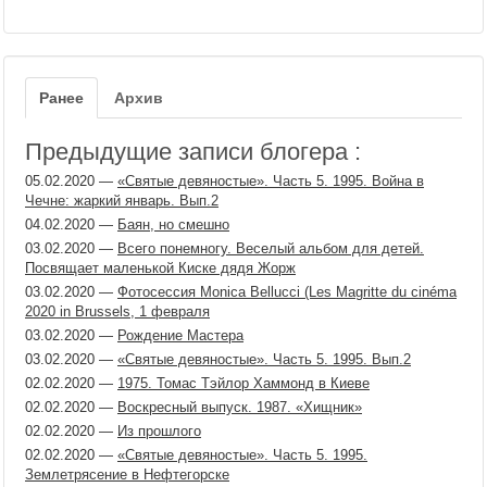
Ранее
Архив
Предыдущие записи блогера :
05.02.2020
—
«Святые девяностые». Часть 5. 1995. Война в
Чечне: жаркий январь. Вып.2
04.02.2020
—
Баян, но смешно
03.02.2020
—
Всего понемногу. Веселый альбом для детей.
Посвящает маленькой Киске дядя Жорж
03.02.2020
—
Фотосессия Monica Bellucci (Les Magritte du cinéma
2020 in Brussels, 1 февраля
03.02.2020
—
Рождение Мастера
03.02.2020
—
«Святые девяностые». Часть 5. 1995. Вып.2
02.02.2020
—
1975. Томас Тэйлор Хаммонд в Киеве
02.02.2020
—
Воскресный выпуск. 1987. «Хищник»
02.02.2020
—
Из прошлого
02.02.2020
—
«Святые девяностые». Часть 5. 1995.
Землетрясение в Нефтегорске