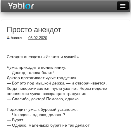
Разместить статью
Войти
Просто анекдот
Неделя
humus
—
05.02.2020
Месяц
Рейтинги
Сегодня анекдоты «Из жизни чукчей»
Архив
Чукча приходит в поликлинику:
— Доктор, голова болит!
Фототоп
Доктор протягивает чукче градусник
— Вот это под мышкой держи. — и отворачивается.
Видеотоп
Когда поворачивается, чукчи уже нет. Через неделю
появляется чукча, возвращает градусник.
— Спасибо, доктор! Помогло, однако
Подходит чукча к буровой установке.
— Что здесь, однако, делают?
— Бурят.
— Однако, маленьких бурят не так делают!