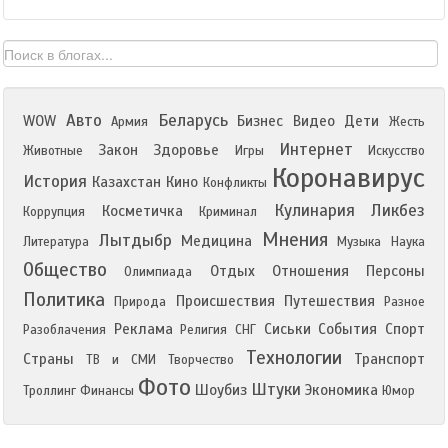
Авто
Беларусь
WOW
Бизнес
Видео
Дети
Армия
Жесть
Интернет
Закон
Здоровье
Животные
Игры
Искусство
Коронавирус
История
Казахстан
Кино
Конфликты
Кулинария
Ликбез
Косметичка
Коррупция
Криминал
Мнения
Лытдыбр
Медицина
Литература
Музыка
Наука
Общество
Отдых
Отношения
Персоны
Олимпиада
Политика
Происшествия
Путешествия
Природа
Разное
Реклама
Сиськи
События
Спорт
Разоблачения
Религия
СНГ
Технологии
Страны
Транспорт
ТВ и СМИ
Творчество
Фото
Штуки
Шоубиз
Экономика
Троллинг
Финансы
Юмор