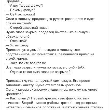
Продавец:
— А вот "форд-фокус"!
— Почему фокус?
— Сейчас покажу!
Сели в машину, продавец за рулем; разогнался и едет
прямо на столб:
— Скорей закрывай глаза!
Чукча глаза закрыл, продавец быстренько вильнул -
объехал столб.
— Открывай!
— Ух ты! Беру!
Приехал чукча домой, посадил в машину всех
родственников, кто поместился, разгоняется прямо на
столб, кричит:
— Закрывайте все глаза!
Все глаза закрыли, чукча по газам, в столб - БАХ!
— Однако какая сука глаза не закрыла?!
Приезжает чукча на научный симпозиум. Его просят
заполнить анкету. Чукча ставит пять крестиков.
Организаторы симпозиума удивились: почему так много
крестиков?
— Как почему? Первый крестик - это фамилия, имя,
отчество. Второй - место работы, третий - год рождения,
четвертый - семейное положение, а пятый - ученая степень.