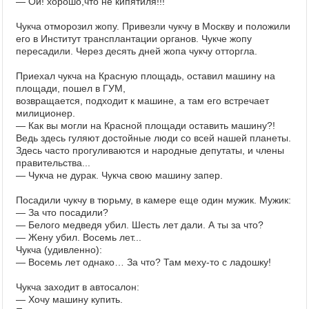
— Ой! хорошо,что не кипятиля!!!"
Чукча отморозил жопу. Привезли чукчу в Москву и положили
его в Институт трансплантации органов. Чукче жопу
пересадили. Через десять дней жопа чукчу отторгла.
Приехал чукча на Красную площадь, оставил машину на
площади, пошел в ГУМ,
возвращается, подходит к машине, а там его встречает
милиционер.
— Как вы могли на Красной площади оставить машину?!
Ведь здесь гуляют достойные люди со всей нашей планеты.
Здесь часто прогуливаются и народные депутаты, и члены
правительства...
— Чукча не дурак. Чукча свою машину запер.
Посадили чукчу в тюрьму, в камере еще один мужик. Мужик:
— За что посадили?
— Белого медведя убил. Шесть лет дали. А ты за что?
— Жену убил. Восемь лет...
Чукча (удивленно):
— Восемь лет однако… За что? Там меху-то с ладошку!
Чукча заходит в автосалон:
— Хочу машину купить.