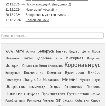
22.12.2024
—
На сон грядущий. Две Данаи :))
21.12.2024
—
Новогодний урожай ;)
20.12.2024
—
Вроде осень уже кончилась...
17.12.2024
—
Спокойной ночи!
Авто
Беларусь
WOW
Бизнес
Видео
Дети
Армия
Жесть
Интернет
Закон
Здоровье
Животные
Игры
Искусство
Коронавирус
История
Казахстан
Кино
Конфликты
Кулинария
Ликбез
Косметичка
Коррупция
Криминал
Мнения
Лытдыбр
Медицина
Литература
Музыка
Наука
Общество
Отдых
Отношения
Персоны
Олимпиада
Политика
Происшествия
Путешествия
Природа
Разное
Реклама
Сиськи
События
Спорт
Разоблачения
Религия
СНГ