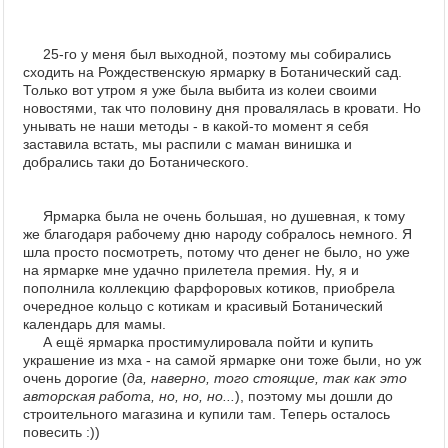
25-го у меня был выходной, поэтому мы собирались
сходить на Рождественскую ярмарку в Ботанический сад.
Только вот утром я уже была выбита из колеи своими
новостями, так что половину дня провалялась в кровати. Но
унывать не наши методы - в какой-то момент я себя
заставила встать, мы распили с маман винишка и
добрались таки до Ботанического.
Ярмарка была не очень большая, но душевная, к тому
же благодаря рабочему дню народу собралось немного. Я
шла просто посмотреть, потому что денег не было, но уже
на ярмарке мне удачно прилетела премия. Ну, я и
пополнила коллекцию фарфоровых котиков, приобрела
очередное кольцо с котикам и красивый Ботанический
календарь для мамы.
А ещё ярмарка простимулировала пойти и купить
украшение из мха - на самой ярмарке они тоже были, но уж
очень дорогие (
да, наверно, того стоящие, так как это
авторская работа, но, но, но...
), поэтому мы дошли до
строительного магазина и купили там. Теперь осталось
повесить :))