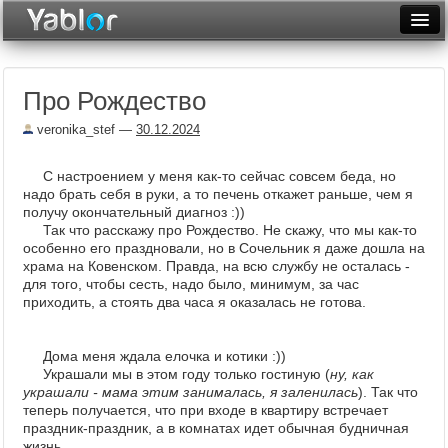
Разместить статью
Войти
Про Рождество
Неделя
veronika_stef
—
30.12.2024
Месяц
С настроением у меня как-то сейчас совсем беда, но
Рейтинги
надо брать себя в руки, а то печень откажет раньше, чем я
получу окончательный диагноз :))
Архив
Так что расскажу про Рождество. Не скажу, что мы как-то
особенно его праздновали, но в Сочельник я даже дошла на
Фототоп
храма на Ковенском. Правда, на всю службу не осталась -
для того, чтобы сесть, надо было, минимум, за час
Видеотоп
приходить, а стоять два часа я оказалась не готова.
Дома меня ждала елочка и котики :))
Украшали мы в этом году только гостиную (
ну, как
украшали - мама этим занималась, я заленилась
). Так что
теперь получается, что при входе в квартиру встречает
праздник-праздник, а в комнатах идет обычная будничная
жизнь.