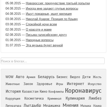
05.08.2015
—
Новороссия: предчувствие третьей попытки
04.08.2015
—
Иногда мне задают глупые вопросы
04.08.2015
—
Ищут пожарные, ищет милиция
03.08.2015
—
Николай Азаров: Позиция по Крыму
03.08.2015
—
Спокойной ночи всем
02.08.2015
—
О красоте и маме
02.08.2015
—
Письма галисийскому другу
01.08.2015
—
Народные вопросы
31.07.2015
—
Эта музыка будет вечной
Авто
Беларусь
WOW
Бизнес
Видео
Дети
Армия
Жесть
Интернет
Закон
Здоровье
Животные
Игры
Искусство
Коронавирус
История
Казахстан
Кино
Конфликты
Кулинария
Ликбез
Косметичка
Коррупция
Криминал
Мнения
Лытдыбр
Медицина
Литература
Музыка
Наука