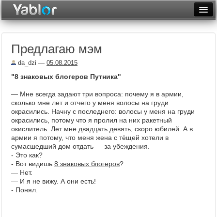
Разместить статью
Войти
Предлагаю мэм
Неделя
da_dzi
—
05.08.2015
Месяц
"8 знаковых блогеров Путника"
Рейтинги
— Мне всегда задают три вопроса: почему я в армии,
сколько мне лет и отчего у меня волосы на груди
Архив
окрасились. Начну с последнего: волосы у меня на груди
окрасились, потому что я пролил на них ракетный
Фототоп
окислитель. Лет мне двадцать девять, скоро юбилей. А в
армии я потому, что меня жена с тёщей хотели в
Видеотоп
сумасшедший дом отдать — за убеждения.
- Это как?
- Вот видишь
8 знаковых блогеров
?
— Нет.
— И я не вижу. А они есть!
- Понял.