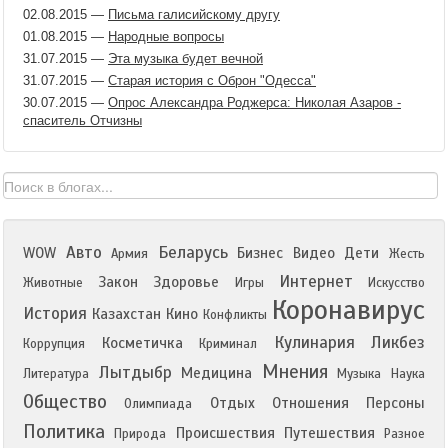
02.08.2015
—
Письма галисийскому другу
01.08.2015
—
Народные вопросы
31.07.2015
—
Эта музыка будет вечной
31.07.2015
—
Старая история с Оброн "Одесса"
30.07.2015
—
Опрос Александра Роджерса: Николая Азаров -
спаситель Отчизны
Авто
Беларусь
WOW
Бизнес
Видео
Дети
Армия
Жесть
Интернет
Закон
Здоровье
Животные
Игры
Искусство
Коронавирус
История
Казахстан
Кино
Конфликты
Кулинария
Ликбез
Косметичка
Коррупция
Криминал
Мнения
Лытдыбр
Медицина
Литература
Музыка
Наука
Общество
Отдых
Отношения
Персоны
Олимпиада
Политика
Происшествия
Путешествия
Природа
Разное