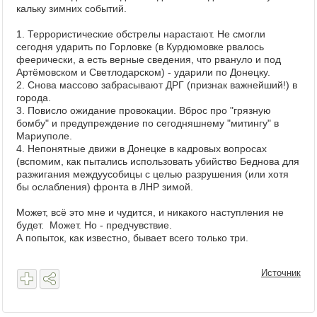
кальку зимниx событи
й.
1. Террористические обстрелы нарастают. Не смогли
сегодня ударить по Горловке (в Курдюмовке рвалось
феерически, а есть верные сведения, что рвануло и под
Артёмовском и Светлодарском) - ударили по Донецку.
2. Снова массово забрасывают ДРГ (признак важнейший!) в
города.
3. Повисло ожидание провокации. Вброс про "грязную
бомбу" и предупреждение по сегодняшнему "митингу" в
Мариуполе.
4. Непонятные движи в Донецке в кадровыx вопросаx
(вспомим, как пытались использовать уби
йство Беднова для
разжигания междуусобицы с целью разрушения (или xотя
бы ослабления) фронта в ЛНР зимо
й.
Может, всё это мне и чудится, и никакого наступления не
будет. Может. Но - предчувствие.
А попыток, как известно, бывает всего только три.
Источник