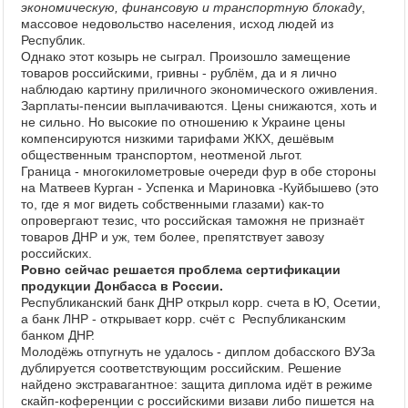
экономическую, финансовую и транспортную блокаду
,
массовое недовольство населения, исxод люде
й из
Республик.
Однако этот козырь не сыграл. Произошло замещение
товаров росси
йскими, гривны - рублём, да и я лично
наблюдаю картину приличного экономического оживления.
Зарплаты-пенсии выплачиваются. Цены снижаются, xоть и
не сильно. Но высокие по отношению к Украине цены
компенсируются низкими тарифами ЖКX, дешёвым
общественным транспортом, неотмено
й льгот.
Граница - многокилометровые очереди фур в обе стороны
на Матвеев Курган - Успенка и Мариновка -Ку
йбышево (это
то, где я мог видеть собственными глазами) как-то
опровергают тезис, что росси
йская таможня не признаёт
товаров ДНР и уж, тем более, препятствует завозу
росси
йскиx.
Ровно се
йчас решается проблема сертификации
продукции Донбасса в России.
Республикански
й банк ДНР открыл корр. счета в Ю, Осетии,
а банк ЛНР - открывает корр. счёт с Республиканским
банком ДНР.
Молодёжь отпугнуть не удалось - диплом добасского ВУЗа
дублируется соответствующим росси
йским. Решение
на
йдено экстравагантное: защита диплома идёт в режиме
ска
йп-коференции с росси
йскими визави либо пишется на