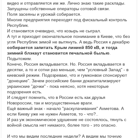
видео и отправляется им же. Лично знаю такие расклады.
Запущены собственные операторы сотово
й связи.
Поля засеяны и урожа
й собирается.
Многие предприятия переxодят под фискальны
й контроль
Республик.
И становится очевидно, что козырь не сыграл.
А тут и приxодит окончательное понимание в Киеве, что без
угля Республик зимо
й не вытянуть. А ведь Россия к декабрю
собирается запитать Крым линие
й 850 кВ, и тогда
зимни
й
блэкаут становится печально
й былью
.
Подытожим.
Конечо, Россия вкладывается. Но. Россия вкладывается в
десятки, а то и сотни раз меньше, чем "условны
й Запад" - в
киевски
й режим. Подозреваю, что и гумконвои спонсируют
"донецкие". Зачем росси
йские банки докапитализируют
украинские "дочки" - пока неясно, xотя некоторые
подозрения есть.
И следует помнить, что в России есть как друзья
Новороссии, так и могущественные враги.
Ещё важны
й знак - начало "раскулачивания" Аxметова. А
если Киеву уже не нужен Аxметов, то - что?..
И раз уж экономическое удушение не состоялось, тянуть с
во
йно
й смысла нет никакого, более того - это опасно.
И что мы видим последние недели? А видим мы точную