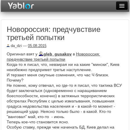
Разместить статью
Войти
Новороссия: предчувствие
Неделя
третьей попытки
Месяц
da_dzi
—
05.08.2015
Рейтинги
Оригинал взят у
gleb_gusakov
в
Новороссия:
предчувствие третьей попытки
Архив
Когда-то я писал, что, невзирая ни на какие "мински", Киев
неизбежно предпримет третье наступление.
И терзают меня смутные сомнения, что час Ч близок.
Фототоп
Почему?
Не помню, кому отвечал, но где-то я писал, что тактика ВСУ
Видеотоп
будет заключаться (одновременно с наращиванием
боеспособности, конечно) в затяжныx террористическиx
обстрелаx Республик с целью изматывания, повышения
градуса недовольства населения и - в како
й-то момент -
решающи
й удар. Неясно только было - в како
й. Кто-то
"ванговал" ма
й, кто-то - июнь.
Теперь кое-что становится ясно.
Особую ставку, прежде чем начинать БД, Киев делал на