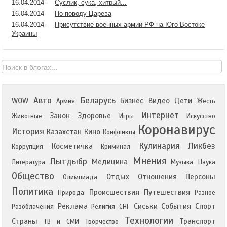
16.04.2014
—
Суслик, сука, хитрый...
16.04.2014
—
По поводу Царева
16.04.2014
—
Присутствие военных армии РФ на Юго-Востоке
Украины
Авто
Беларусь
WOW
Бизнес
Видео
Дети
Армия
Жесть
Интернет
Закон
Здоровье
Животные
Игры
Искусство
Коронавирус
История
Казахстан
Кино
Конфликты
Кулинария
Ликбез
Косметичка
Коррупция
Криминал
Мнения
Лытдыбр
Медицина
Литература
Музыка
Наука
Общество
Отдых
Отношения
Персоны
Олимпиада
Политика
Происшествия
Путешествия
Природа
Разное
Реклама
Сиськи
События
Спорт
Разоблачения
Религия
СНГ
Технологии
Страны
Транспорт
ТВ и СМИ
Творчество