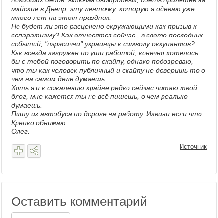
погибших дедов, включая двоюродных, одеть прилетев на
майские в Днепр, эту ленточку, которую я одеваю уже
много лет на этот праздник.
Не будет ли это расценено окружающими как призыв к
сепаратизму? Как относятся сейчас , в свете последних
событий, "пэрэсични" украинцы к символу оккупантов?
Как всегда загружен по уши работой, конечно хотелось
бы с тобой поговорить по скайпу, однако подозреваю,
что ты как человек публичный и скайпу не доверишь то о
чем на самом деле думаешь.
Хоть я и к сожалению крайне редко сейчас читаю твой
блог, мне кажется ты не всё пишешь, о чем реально
думаешь.
Пишу из автобуса по дороге на работу. Извини если что.
Крепко обнимаю.
Олег.
Источник
Оставить комментарий