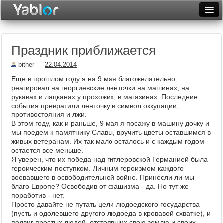
Разместить статью
Войти
Праздник приближается
Неделя
bither
—
22.04.2014
Месяц
Еще в прошлом году я на 9 мая благожелательно
реагировал на георгиевские ленточки на машинах, на
Рейтинги
рукавах и лацканах у прохожих, в магазинах. Последние
события превратили ленточку в символ оккупации,
Архив
противостояния и лжи.
В этом году, как и раньше, 9 мая я посажу в машину дочку и
Фототоп
мы поедем к памятнику Славы, вручить цветы оставшимся в
живых ветеранам. Их так мало осталось и с каждым годом
Видеотоп
остается все меньше.
Я уверен, что их победа над гитлеровской Германией была
героическим поступком. Личным героизмом каждого
воевавшего в освободительной войне. Принесли ли мы
благо Европе? Освободив от фашизма - да. Но тут же
поработив - нет.
Просто давайте не путать цели людоедского государства
(пусть и одолевшего другого людоеда в кровавой схватке), и
подвиг простых людей, отстоявших свою землю и своих