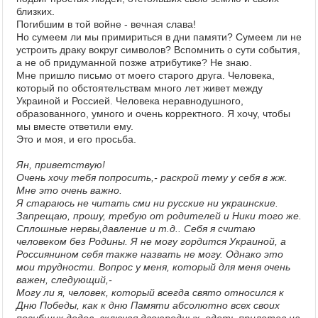
близких.
Погибшим в той войне - вечная слава!
Но сумеем ли мы примириться в дни памяти? Сумеем ли не
устроить драку вокруг символов? Вспомнить о сути события,
а не об придуманной позже атрибутике? Не знаю.
Мне пришло письмо от моего старого друга. Человека,
который по обстоятельствам много лет живет между
Украиной и Россией. Человека неравнодушного,
образованного, умного и очень корректного. Я хочу, чтобы
мы вместе ответили ему.
Это и моя, и его просьба.
Ян, приветствую!
Очень хочу тебя попросить,- раскрой тему у себя в жж.
Мне это очень важно.
Я стараюсь не читать сми ни русские ни украинские.
Запрещаю, прошу, требую от родителей и Ники того же.
Сплошные нервы,давление и т.д.. Себя я считаю
человеком без Родины. Я не могу гордится Украиной, а
Россиянином себя также назвать не могу. Однако это
мои трудности. Вопрос у меня, который для меня очень
важен, следующий,-
Могу ли я, человек, который всегда свято относился к
Дню Победы, как к дню Памяти абсолютно всех своих