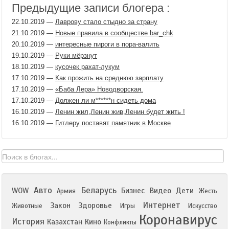
Предыдущие записи блогера :
22.10.2019
—
Лаврову стало стыдно за страну
21.10.2019
—
Новые правила в сообществе bar_chk
20.10.2019
—
интересные пироги в пора-валить
19.10.2019
—
Руки мёрзнут
18.10.2019
—
кусочек рахат-лукум
17.10.2019
—
Как прожить на среднюю зарплату
17.10.2019
—
«Баба Лера» Новодворская.
17.10.2019
—
Должен ли м​******н сидеть дома
16.10.2019
—
Ленин жил,Ленин жив,Ленин будет жить !
16.10.2019
—
Гитлеру поставят памятник в Москве
Авто
Беларусь
WOW
Бизнес
Видео
Дети
Армия
Жесть
Интернет
Закон
Здоровье
Животные
Игры
Искусство
Коронавирус
История
Казахстан
Кино
Конфликты