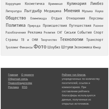
Кулинария
Ликбез
Косметичка
Коррупция
Криминал
Мнения
Лытдыбр
Медицина
Литература
Музыка
Наука
Общество
Отдых
Отношения
Персоны
Олимпиада
Политика
Происшествия
Путешествия
Природа
Разное
Реклама
Сиськи
События
Спорт
Разоблачения
Религия
СНГ
Технологии
Страны
Транспорт
ТВ и СМИ
Творчество
Фото
Штуки
Шоубиз
Экономика
Троллинг
Финансы
Юмор
Главная
О проекте
Рейтинг топ блогов
,
Обратная связь
упорядоченных по количеству
Правообладателям
посетителей, ссылок и
Реклама
RSS
комментариев. При
составлении рейтинга
блогосферы используются
данные, полученные из
открытых источников.