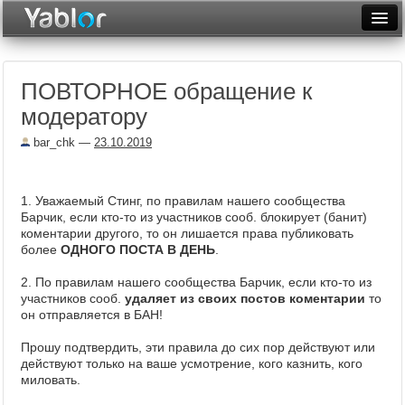
Разместить статью
Войти
ПОВТОРНОЕ обращение к
Неделя
модератору
Месяц
bar_chk
—
23.10.2019
Рейтинги
Архив
1. Уважаемый Стинг, по правилам нашего сообщества
Барчик, если кто-то из участников сооб. блокирует (банит)
коментарии другого, то он лишается права публиковать
Фототоп
более
ОДНОГО ПОСТА В ДЕНЬ
.
Видеотоп
2. По правилам нашего сообщества Барчик, если кто-то из
участников сооб.
удаляет из своих постов коментарии
то
он отправляется в БАН!
Прошу подтвердить, эти правила до сих пор действуют или
действуют только на ваше усмотрение, кого казнить, кого
миловать.