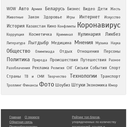
Авто
Беларусь
WOW
Бизнес
Видео
Дети
Армия
Жесть
Интернет
Закон
Здоровье
Животные
Игры
Искусство
Коронавирус
История
Казахстан
Кино
Конфликты
Кулинария
Ликбез
Косметичка
Коррупция
Криминал
Мнения
Лытдыбр
Медицина
Литература
Музыка
Наука
Общество
Отдых
Отношения
Персоны
Олимпиада
Политика
Происшествия
Путешествия
Природа
Разное
Реклама
Сиськи
События
Спорт
Разоблачения
Религия
СНГ
Технологии
Страны
Транспорт
ТВ и СМИ
Творчество
Фото
Штуки
Шоубиз
Экономика
Троллинг
Финансы
Юмор
Главная
О проекте
Рейтинг топ блогов
,
Обратная связь
упорядоченных по количеству
Правообладателям
посетителей, ссылок и