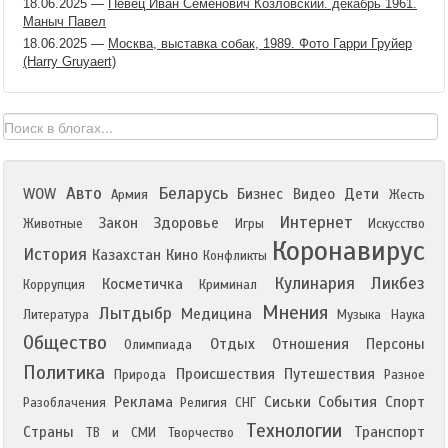
18.06.2025
—
Певец Иван Семенович Козловский. декабрь 1961.
Маныч Павел
18.06.2025
—
Москва, выставка собак, 1989. Фото Гарри Груйер
(Harry Gruyaert)
Авто
Беларусь
WOW
Бизнес
Видео
Дети
Армия
Жесть
Интернет
Закон
Здоровье
Животные
Игры
Искусство
Коронавирус
История
Казахстан
Кино
Конфликты
Кулинария
Ликбез
Косметичка
Коррупция
Криминал
Мнения
Лытдыбр
Медицина
Литература
Музыка
Наука
Общество
Отдых
Отношения
Персоны
Олимпиада
Политика
Происшествия
Путешествия
Природа
Разное
Реклама
Сиськи
События
Спорт
Разоблачения
Религия
СНГ
Технологии
Страны
Транспорт
ТВ и СМИ
Творчество