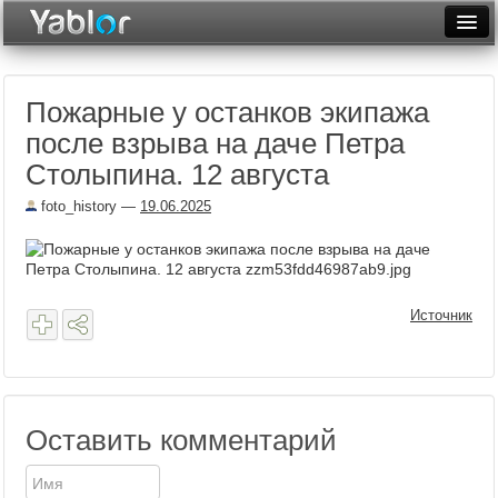
Разместить статью
Войти
Пожарные у останков экипажа
Неделя
после взрыва на даче Петра
Месяц
Столыпина. 12 августа
Рейтинги
foto_history
—
19.06.2025
Архив
Фототоп
Источник
Видеотоп
Оставить комментарий