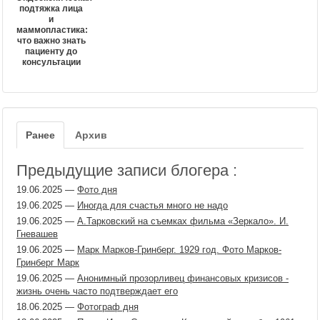
подтяжка лица
и
маммопластика:
что важно знать
пациенту до
консультации
Ранее
Архив
Предыдущие записи блогера :
19.06.2025
—
Фото дня
19.06.2025
—
Иногда для счастья много не надо
19.06.2025
—
А.Тарковский на съемках фильма «Зеркало». И.
Гневашев
19.06.2025
—
Марк Марков-Гринберг. 1929 год. Фото Марков-
Гринберг Марк
19.06.2025
—
Анонимный прозорливец финансовых кризисов -
жизнь очень часто подтверждает его
18.06.2025
—
Фотограф дня