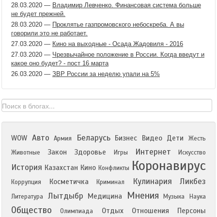
28.03.2020
—
Владимир Левченко. Финансовая система больше
не будет прежней.
28.03.2020
—
Проклятье газпромовского небоскреба. А вы
говорили это не работает.
27.03.2020
—
Кино на выходные - Осада Жадовиля - 2016
27.03.2020
—
Чрезвычайное положение в России. Когда введут и
какое оно будет? - пост 16 марта
26.03.2020
—
ЗВР России за неделю упали на 5%
Авто
Беларусь
WOW
Бизнес
Видео
Дети
Армия
Жесть
Интернет
Закон
Здоровье
Животные
Игры
Искусство
Коронавирус
История
Казахстан
Кино
Конфликты
Кулинария
Ликбез
Косметичка
Коррупция
Криминал
Мнения
Лытдыбр
Медицина
Литература
Музыка
Наука
Общество
Отдых
Отношения
Персоны
Олимпиада