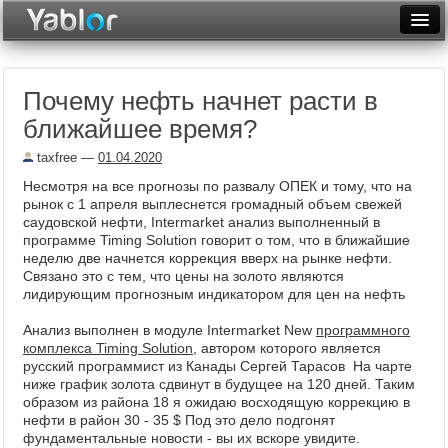
Разместить статью
Войти
Почему нефть начнет расти в
Неделя
ближайшее время?
Месяц
taxfree
—
01.04.2020
Рейтинги
Несмотря на все прогнозы по развалу ОПЕК и тому, что на
рынок с 1 апреля выплеснется громадный объем свежей
Архив
саудовской нефти, Intermarket анализ выполненный в
программе Timing Solution говорит о том, что в ближайшие
неделю две начнется коррекция вверх на рынке нефти.
Фототоп
Связано это с тем, что цены на золото являются
лидирующим прогнозным индикатором для цен на нефть
Видеотоп
Анализ выполнен в модуле Intermarket New
программного
комплекса Timing Solution
, автором которого является
русский программист из Канады Сергей Тарасов На чарте
ниже график золота сдвинут в будущее на 120 дней. Таким
образом из района 18 я ожидаю восходящую коррекцию в
нефти в район 30 - 35 $ Под это дело подгонят
фундаментальные новости - вы их вскоре увидите.