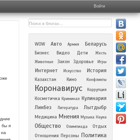
Войти
Авто
Беларусь
WOW
Армия
Бизнес
Видео
Дети
Жесть
Закон
Здоровье
Животные
Игры
Интернет
История
Искусство
тоже
Казахстан
Кино
Конфликты
Коронавирус
Коррупция
Кулинария
Косметичка
Криминал
Ликбез
Лытдыбр
Литература
Мнения
Медицина
Музыка
Наука
едние
Общество
 бы я
Отдых
Олимпиада
 на
Политика
Отношения
Персоны
ления