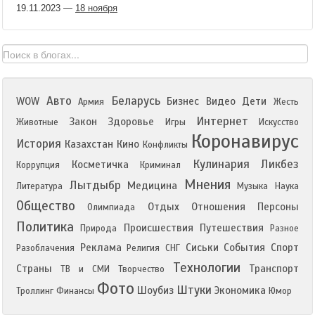
19.11.2023
—
18 ноября
Авто
Беларусь
WOW
Бизнес
Видео
Дети
Армия
Жесть
Интернет
Закон
Здоровье
Животные
Игры
Искусство
Коронавирус
История
Казахстан
Кино
Конфликты
Кулинария
Ликбез
Косметичка
Коррупция
Криминал
Мнения
Лытдыбр
Медицина
Литература
Музыка
Наука
Общество
Отдых
Отношения
Персоны
Олимпиада
Политика
Происшествия
Путешествия
Природа
Разное
Реклама
Сиськи
События
Спорт
Разоблачения
Религия
СНГ
Технологии
Страны
Транспорт
ТВ и СМИ
Творчество
Фото
Штуки
Шоубиз
Экономика
Троллинг
Финансы
Юмор