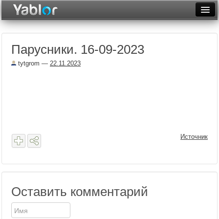
Разместить статью
Войти
Парусники. 16-09-2023
Неделя
tytgrom
—
22.11.2023
Месяц
Рейтинги
Архив
Фототоп
Источник
Видеотоп
Оставить комментарий