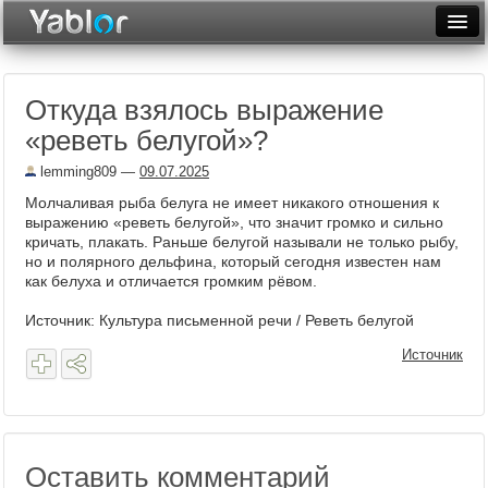
Разместить статью
Войти
Откуда взялось выражение
Неделя
«реветь белугой»?
Месяц
lemming809
—
09.07.2025
Рейтинги
Молчаливая рыба белуга не имеет никакого отношения к
выражению «реветь белугой», что значит громко и сильно
Архив
кричать, плакать. Раньше белугой называли не только рыбу,
но и полярного дельфина, который сегодня известен нам
как белуха и отличается громким рёвом.
Фототоп
Источник: Культура письменной речи / Реветь белугой
Видеотоп
Источник
Оставить комментарий