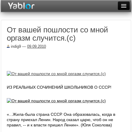
Разместить статью
Войти
От вашей пошлости со мной
Неделя
оргазм случится.(с)
Месяц
indig9
—
09.09.2010
Рейтинги
Архив
Фототоп
ИЗ РЕАЛЬНЫХ СОЧИНЕНИЙ ШКОЛЬНИКОВ О СССР!
Видеотоп
«...Жила-была страна СССР. Она образовалась, когда в
страну приехал Ленин. Народ сказал царю, чтоб он не
правил, -- и к власти пришел Ленин». (Юля Соколова)