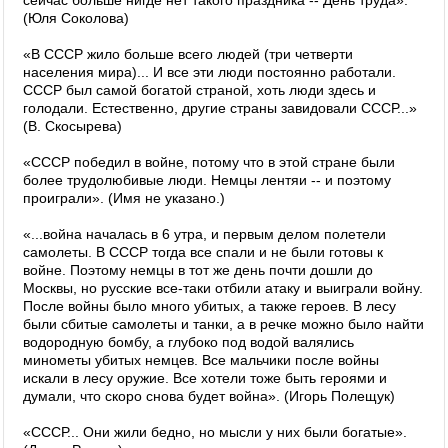
сейчас больше нигде нет такого праздника -- День труда».
(Юля Соколова)
«В СССР жило больше всего людей (три четверти
населения мира)... И все эти люди постоянно работали.
СССР был самой богатой страной, хоть люди здесь и
голодали. Естественно, другие страны завидовали СССР...»
(В. Скосырева)
«СССР победил в войне, потому что в этой стране были
более трудолюбивые люди. Немцы лентяи -- и поэтому
проиграли». (Имя не указано.)
«...война началась в 6 утра, и первым делом полетели
самолеты. В СССР тогда все спали и не были готовы к
войне. Поэтому немцы в тот же день почти дошли до
Москвы, но русские все-таки отбили атаку и выиграли войну.
После войны было много убитых, а также героев. В лесу
были сбитые самолеты и танки, а в речке можно было найти
водородную бомбу, а глубоко под водой валялись
минометы убитых немцев. Все мальчики после войны
искали в лесу оружие. Все хотели тоже быть героями и
думали, что скоро снова будет война». (Игорь Полещук)
«СССР... Они жили бедно, но мысли у них были богатые».