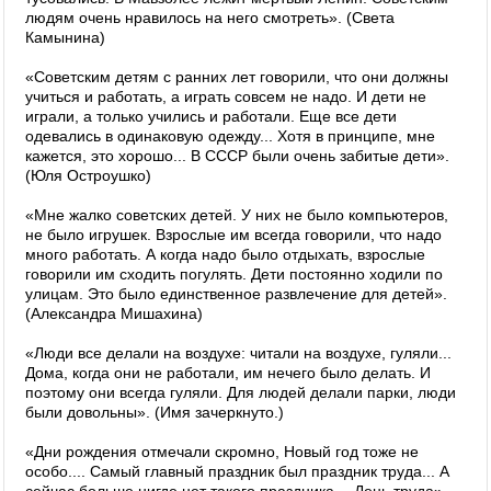
людям очень нравилось на него смотреть». (Света
Камынина)
«Советским детям с ранних лет говорили, что они должны
учиться и работать, а играть совсем не надо. И дети не
играли, а только учились и работали. Еще все дети
одевались в одинаковую одежду... Хотя в принципе, мне
кажется, это хорошо... В СССР были очень забитые дети».
(Юля Остроушко)
«Мне жалко советских детей. У них не было компьютеров,
не было игрушек. Взрослые им всегда говорили, что надо
много работать. А когда надо было отдыхать, взрослые
говорили им сходить погулять. Дети постоянно ходили по
улицам. Это было единственное развлечение для детей».
(Александра Мишахина)
«Люди все делали на воздухе: читали на воздухе, гуляли...
Дома, когда они не работали, им нечего было делать. И
поэтому они всегда гуляли. Для людей делали парки, люди
были довольны». (Имя зачеркнуто.)
«Дни рождения отмечали скромно, Новый год тоже не
особо.... Самый главный праздник был праздник труда... А