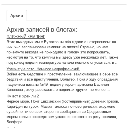
Архив
Архив записей в блогах:
ПЛЯЖНЫЙ КЕМПИНГ
Этих выходных мы с Булатовым оба ждали с нетерпением: на
них был запланирован кемпинг на пляже! Странно, но нам
почему-то никогда не приходило в голову это попробовать,
несмотря на то, что кемпим мы здесь уже несколько лет. Также
под конец недели температура начала немного опускаться, в ...
Углич-style псто. Немного некрофильский.
Война есть бедствие и преступление, заключающее в себе все
бедствия и все преступления. Вольтер. Пока я жду оправдания
пациентом палаты №49 подвигу героя-партизана Василия
Кононова , хочу рассказать о подвигах других, не менее ...
Ну вот и хрен ли 2
Черное море, Понт Евксинский (гостеприимный) древних греков,
Кара-Денгиз турок, Маври Таласса по-новогречески, окружено
сушей почти со всех сторон и сообщается со Средиземным
морем только посредством узкого и похожего на реку пролива,
Босфора ...