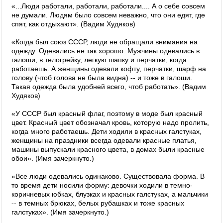
«...Люди работали, работали, работали.... А о себе совсем
не думали. Людям было совсем неважно, что они едят, где
спят, как отдыхают». (Вадим Худяков)
«Когда был союз СССР, люди не обращали внимания на
одежду. Одевались не так хорошо. Мужчины одевались в
галоши, в телогрейку, легкую шапку и перчатки, когда
работаешь. А женщины одевали кофту, перчатки, шарф на
голову (чтоб голова не была видна) -- и тоже в галоши.
Такая одежда была удобней всего, чтоб работать». (Вадим
Худяков)
«У СССР был красный флаг, поэтому в моде был красный
цвет. Красный цвет обозначал кровь, которую надо пролить,
когда много работаешь. Дети ходили в красных галстуках,
женщины на праздники всегда одевали красные платья,
машины выпускали красного цвета, в домах были красные
обои». (Имя зачеркнуто.)
«Все люди одевались одинаково. Существовала форма. В
то время дети носили форму: девочки ходили в темно-
коричневых юбках, блузках и красных галстуках, а мальчики
-- в темных брюках, белых рубашках и тоже красных
галстуках». (Имя зачеркнуто.)