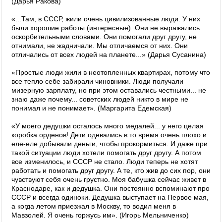
(Дарья Ракова)
«...Там, в СССР, жили очень цивилизованные люди. У них
были хорошие работы (интересные). Они не выражались
оскорбительными словами. Они помогали друг другу, не
отнимали, не жадничали. Мы отличаемся от них. Они
отличались от всех людей на планете...» (Дарья Сусанина)
«Простые люди жили в неотопленных квартирах, потому что
все тепло себе забирали чиновники. Люди получали
мизерную зарплату, но при этом оставались честными... не
знаю даже почему... советских людей никто в мире не
понимал и не понимает». (Маргарита Едемская)
«У моего дедушки осталось много медалей... у него целая
коробка орденов! Дети одевались в то время очень плохо и
еле-еле добывали деньги, чтобы прокормиться. И даже при
такой ситуации люди хотели помогать друг другу. А потом
все изменилось, и СССР не стало. Люди теперь не хотят
работать и помогать друг другу. А те, кто жив до сих пор, они
чувствуют себя очень грустно. Моя бабушка сейчас живет в
Краснодаре, как и дедушка. Они постоянно вспоминают про
СССР и всегда одиноки. Дедушка выступает на Первое мая,
а когда летом приезжал в Москву, то водил меня в
Мавзолей. Я очень горжусь им». (Игорь Мельниченко)