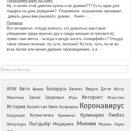
Профориентация на дому.
Ну, и зачем этой девочке куклы и их домики??? Есть идеи для
подарка на день рождения? Откровенно игрушечное презирает,
давать деньгами рановато, думаю... Книги - ...
Подмена
Вот интересно, откуда взялось это довольно массовое
убеждение среди мужчин (да и среди женщин встречается),
прямо таки мечта – всегда и везде носить «покерфейс»? Откуда
такое обожествление, по сути, болезни? Кстати, чуть ли не во
всех более или менее древних произведениях, и в ...
Авто
Беларусь
WOW
Бизнес
Видео
Дети
Армия
Жесть
Интернет
Закон
Здоровье
Животные
Игры
Искусство
Коронавирус
История
Казахстан
Кино
Конфликты
Кулинария
Ликбез
Косметичка
Коррупция
Криминал
Мнения
Лытдыбр
Медицина
Литература
Музыка
Наука