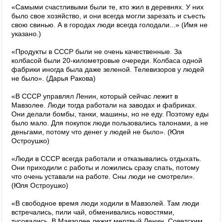
«Самыми счастливыми были те, кто жил в деревнях. У них
было свое хозяйство, и они всегда могли зарезать и съесть
свою свинью. А в городах люди всегда голодали...» (Имя не
указано.)
«Продукты в СССР были не очень качественные. За
колбасой были 20-километровые очереди. Колбаса одной
фабрики иногда была даже зеленой. Телевизоров у людей
не было». (Дарья Ракова)
«В СССР управлял Ленин, который сейчас лежит в
Мавзолее. Люди тогда работали на заводах и фабриках.
Они делали бомбы, танки, машины, но не еду. Поэтому еды
было мало. Для покупок люди пользовались талонами, а не
деньгами, потому что денег у людей не было». (Юля
Остроушко)
«Люди в СССР всегда работали и отказывались отдыхать.
Они приходили с работы и ложились сразу спать, потому
что очень уставали на работе. Сны люди не смотрели».
(Юля Остроушко)
«В свободное время люди ходили в Мавзолей. Там люди
встречались, пили чай, обменивались новостями,
тусовались. В Мавзолее лежит мертвый Ленин. Советским