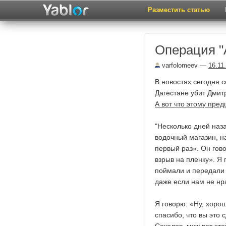
Разместить статью
Операция "
varfolomeev
—
16.11
В новостях сегодня 
Дагестане убит Дмит
А вот что этому пре
"Несколько дней наза
водочный магазин, на
первый раз». Он гов
взрыв на пленку». Я 
поймали и передали 
даже если нам не нр
Я говорю: «Ну, хорош
спасибо, что вы это