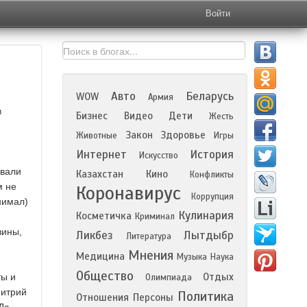
Войти
Авто
Беларусь
WOW
Армия
в
Бизнес
Видео
Дети
Жесть
Закон
Здоровье
Животные
Игры
Интернет
История
Искусство
рвали
Казахстан
Кино
Конфликты
м не
Коронавирус
Коррупция
нимал)
Кулинария
Косметичка
Криминал
зины,
Ликбез
Лытдыбр
Литература
Мнения
Медицина
Музыка
Наука
Общество
Отдых
ты и
Олимпиада
митрий
Политика
Отношения
Персоны