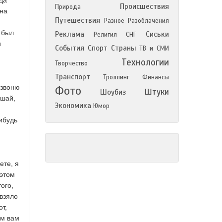
Да
Происшествия
Природа
ана
Путешествия
Разное
Разоблачения
 был
Реклама
Сиськи
Религия
СНГ
и
События
Спорт
Страны
ТВ и СМИ
Технологии
Творчество
Транспорт
Троллинг
Финансы
 звоню
Фото
Штуки
Шоубиз
ушай,
Экономика
Юмор
ибудь
ете, я
 этом
ого,
 взяло
от,
ом вам