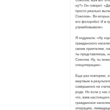
Соколов, муж вот это
ну?» Он говорит: «Да
просто реально выта
Соколов». Во-вторых
его фоторобот. И в-т
утрамбовывали».
Я подумала: «Ну хор
гражданского населе
своим приятелям, гов
ты представляешь, на
Соколов. Ну, ты знае
спецоперации».
Еще раз повторяю, эт
мертвым в результате
совершенно не считаю
роде. Но если у нас
что, взяв настоящего
гражданское населени
операцию, ликвидацию