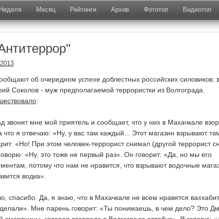
Неделя
Месяц
Рейтинги
Архив
Фототоп
Видеотоп
Антитеррор"
.2013
сообщают об очередном успехе доблестных российских силовиков: 
рий Соколов - муж предполагаемой террористки из Волгограда.
дшествовало
:
д звонит мне мой приятель и сообщает, что у них в Махачкале взо
 что я отвечаю: «Ну, у вас там каждый... Этот магазин взрывают та
орит: «Но! При этом человек-террорист снимал (другой террорист с
говорю: «Ну, это тоже не первый раз». Он говорит: «Да, но мы его
ментам, потому что нам не нравится, что взрывают водочные мага
авится водка».
о, спасибо. Да, я знаю, что в Махачкале не всем нравятся ваххаби
 сделали». Мне парень говорит: «Ты понимаешь, в чем дело? Это Д