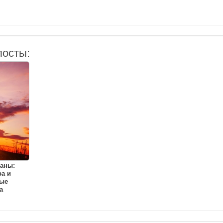
посты:
аны:
а и
ые
а