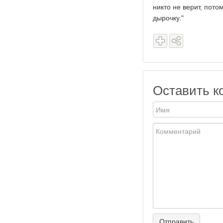
никто не верит, пот
дырочку."
Оставить к