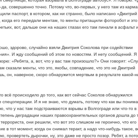
й смертницы, которая взорвала в Волгограде автобус». Я говорю: «
-да, совершенно точно. Потому что, во-первых, у него там из карм
щили паспорт, в котором, как ни странно, было написано «Дмитрий
, когда его передали ментам, то менты притащили фоторобот и это
ретьих, вот, дальше они на наших глазах его там пинали в асфальт 
ошо, здорово, случайно взяли Дмитрия Соколова при содействии
ния». И жду сообщений об этом по новостям. И нету сообщений. Я
орю: «Ребята, а, вот, что у вас там произошло?» Они говорят: «Сл
м сказали менты, что это, якобы, совпадение, что это не Дмитрий
шь, он, наверное, скоро обнаружится мертвым в результате какой-н
о всё происходило до того, как вот сейчас Соколов обнаружился
 спецоперации. И я не знаю, что думать, потому что как вы понима
, что у нас там подстраиваются взрывы в Волгограде или что-то в
 степень деградации наших правоохранительных органов дошла до т
 террориста, они решили, что вот это слишком не героично, что его
е в тот момент, когда он снимал теракт, а надо что-нибудь такое, в
, провертеть дырочки, ну, это даже не просто позор. Ребят, а пот