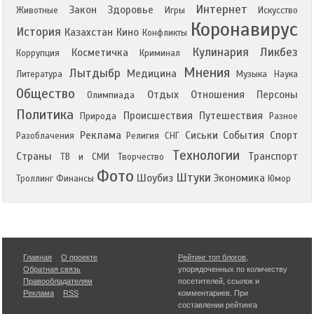
Интернет
Закон
Здоровье
Животные
Игры
Искусство
Коронавирус
История
Казахстан
Кино
Конфликты
Кулинария
Ликбез
Косметичка
Коррупция
Криминал
Мнения
Лытдыбр
Медицина
Литература
Музыка
Наука
Общество
Отдых
Отношения
Персоны
Олимпиада
Политика
Происшествия
Путешествия
Природа
Разное
Реклама
Сиськи
События
Спорт
Разоблачения
Религия
СНГ
Технологии
Страны
Транспорт
ТВ и СМИ
Творчество
Фото
Штуки
Шоубиз
Экономика
Троллинг
Финансы
Юмор
Главная
О проекте
Рейтинг топ блогов
,
Обратная связь
упорядоченных по количеству
Правообладателям
посетителей, ссылок и
Реклама
RSS
комментариев. При
составлении рейтинга