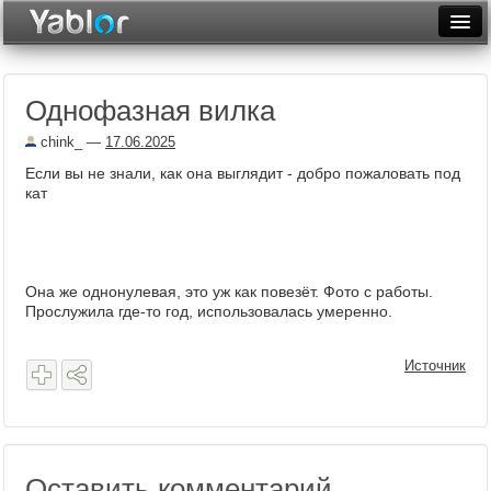
Разместить статью
Войти
Однофазная вилка
Неделя
chink_
—
17.06.2025
Месяц
Если вы не знали, как она выглядит - добро пожаловать под
кат
Рейтинги
Архив
Фототоп
Она же однонулевая, это уж как повезёт. Фото с работы.
Прослужила где-то год, использовалась умеренно.
Видеотоп
Источник
Оставить комментарий