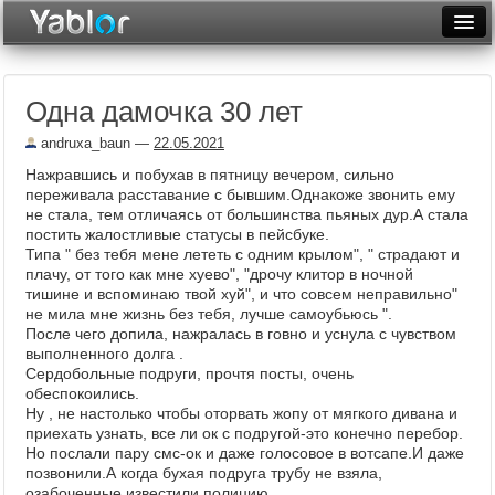
Разместить статью
Войти
Одна дамочка 30 лет
Неделя
andruxa_baun
—
22.05.2021
Месяц
Нажравшись и побухав в пятницу вечером, сильно
переживала расставание с бывшим.Однакоже звонить ему
Рейтинги
не стала, тем отличаясь от большинства пьяных дур.А стала
постить жалостливые статусы в пейсбуке.
Архив
Типа " без тебя мене лететь с одним крылом", " страдают и
плачу, от того как мне хуево", "дрочу клитор в ночной
Фототоп
тишине и вспоминаю твой хуй", и что совсем неправильно"
не мила мне жизнь без тебя, лучше самоубьюсь ".
Видеотоп
После чего допила, нажралась в говно и уснула с чувством
выполненного долга .
Сердобольные подруги, прочтя посты, очень
обеспокоились.
Ну , не настолько чтобы оторвать жопу от мягкого дивана и
приехать узнать, все ли ок с подругой-это конечно перебор.
Но послали пару смс-ок и даже голосовое в вотсапе.И даже
позвонили.А когда бухая подруга трубу не взяла,
озабоченные известили полицию .