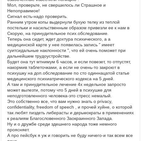
Мол, проверьте, не свершилось ли Страшное и
Непоправимое!
Сигнал есть-надо проверить.
Ранним утром копы выдернули бухую телку из теплой
постельки и насильственным образом привезли ее к нам в
Скорую, на принудительное псих.обследование.
Теперь она сидит, ждет дохтура психического, а а
медицинской карте у нее появилась запись " имеет
суитсидальные наклонности ", что ей очень поможет при
дальнейшем трудоустройстве.
Будет она тут мтнимум 6 часов, и если повезет, то отпустят,
накормив таблеточками, а если не очень-то закроют в
психушку на доп.обследование по сто одиннацатой статье
медицинского психиатрического кодекса на 5 дней.
А там и принудительное лечение 4х недельное запросто
может вылезти, потому что 5 дней в психушке для
неподготовленного человека-это стресс немалый.
Это собственно все, что вам нужно знать о privacy,
confidentiality, freedom of speech , и прочей хуйне, о которой
так любят пиздеть либерасты и дерьмократы в применениях
к реалиям Благословенного Заокраинного Запада.
Ну и о дружбе среди здешнего народа тоже немного
проясняет.
А про пейсбук я уж и говорить не буду ничего-и так всем все