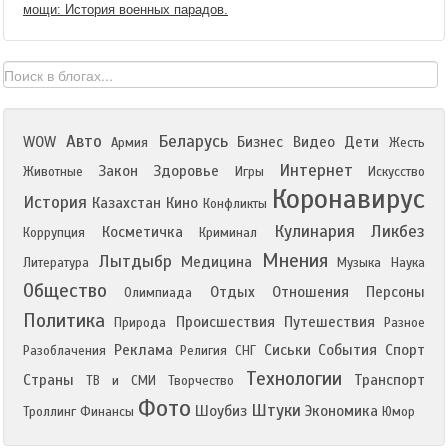
мощи: История военных парадов.
Авто
Беларусь
WOW
Бизнес
Видео
Дети
Армия
Жесть
Интернет
Закон
Здоровье
Животные
Игры
Искусство
Коронавирус
История
Казахстан
Кино
Конфликты
Кулинария
Ликбез
Косметичка
Коррупция
Криминал
Мнения
Лытдыбр
Медицина
Литература
Музыка
Наука
Общество
Отдых
Отношения
Персоны
Олимпиада
Политика
Происшествия
Путешествия
Природа
Разное
Реклама
Сиськи
События
Спорт
Разоблачения
Религия
СНГ
Технологии
Страны
Транспорт
ТВ и СМИ
Творчество
Фото
Штуки
Шоубиз
Экономика
Троллинг
Финансы
Юмор