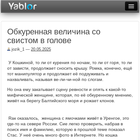
Разместить статью
Войти
Обкуренная величина со
Неделя
свистом в голове
Месяц
jozik_1
—
20.05.2025
Рейтинги
У Кошкиной, то ли от курения по ночам, то ли от горя, то ли
от зависти, продолжает сносить крышу. Ромка, конечно, ещё
Архив
тот манипулятор и продолжает её подзуживать и
нахваливать, называя ве-ли-чи-ной по слогам.
Фототоп
Но она ему закатывает сцену ревности и опять к какой-то
Видеотоп
мифической женщине, которая, по её обкуренному мнению,
живёт на берегу Балтийского моря и рожает клонов.
Rак оказалось, женщина с ямочками живёт в Уренгое, это
где-то на севере России. Сие легко проверить, набрав в
поиск имя и фамилию, которую в прошлой теме показал
Стас. У неё очень много фото в Интернете. Но кошка