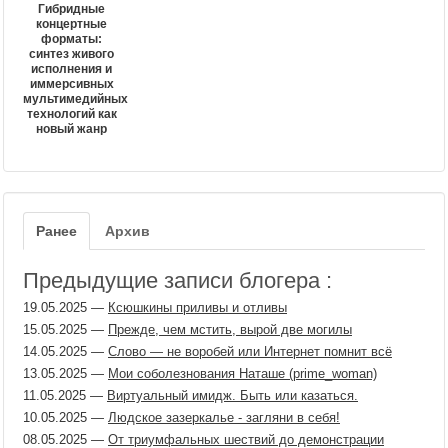
Гибридные
концертные
форматы:
синтез живого
исполнения и
иммерсивных
мультимедийных
технологий как
новый жанр
Ранее
Архив
Предыдущие записи блогера :
19.05.2025
—
Ксюшкины приливы и отливы
15.05.2025
—
Прежде, чем мстить, вырой две могилы
14.05.2025
—
Слово — не воробей или Интернет помнит всё
13.05.2025
—
Мои соболезнования Наташе (prime_woman)
11.05.2025
—
Виртуальный имидж. Быть или казаться.
10.05.2025
—
Людское зазеркалье - загляни в себя!
08.05.2025
—
От триумфальных шествий до демонстрации