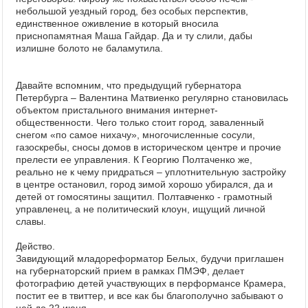
небольшой уездный город, без особых перспектив,
единственное оживление в который вносила
приснопамятная Маша Гайдар. Да и ту слили, дабы
излишне болото не баламутила.
Давайте вспомним, что предыдущий губернатора
Петербурга – Валентина Матвиенко регулярно становилась
объектом пристального внимания интернет-
общественности. Чего только стоит город, заваленный
снегом «по самое нихачу», многочисленные сосули,
газоскребы, сносы домов в историческом центре и прочие
прелести ее управления. К Георгию Полтаченко же,
реально не к чему придраться – уплотнительную застройку
в центре остановил, город зимой хорошо убирался, да и
детей от гомосятины защитил. Полтавченко - грамотный
управленец, а не политический клоун, ищущий личной
славы.
Действо.
Завидующий младореформатор Белых, будучи приглашен
на губернаторский прием в рамках ПМЭФ, делает
фотографию детей участвующих в перформансе Крамера,
постит ее в твиттер, и все как бы благополучно забывают о