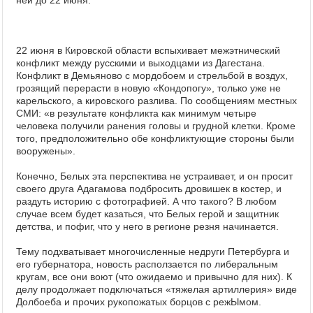
ней до 22 июня.
22 июня в Кировской области вспыхивает межэтнический
конфликт между русскими и выходцами из Дагестана.
Конфликт в Демьяново с мордобоем и стрельбой в воздух,
грозящий перерасти в новую «Кондопогу», только уже не
карельского, а кировского разлива. По сообщениям местных
СМИ: «в результате конфликта как минимум четыре
человека получили ранения головы и грудной клетки. Кроме
того, предположительно обе конфликтующие стороны были
вооружены».
Конечно, Белых эта перспектива не устраивает, и он просит
своего друга Адагамова подбросить дровишек в костер, и
раздуть историю с фотографией. А что такого? В любом
случае всем будет казаться, что Белых герой и защитник
детства, и пофиг, что у него в регионе резня начинается.
Тему подхватывает многочисленные недруги Петербурга и
его губернатора, новость расползается по либеральным
кругам, все они воют (что ожидаемо и привычно для них). К
делу продолжает подключаться «тяжелая артиллерия» виде
Долбоеба и прочих рукопожатых борцов с режЫмом.