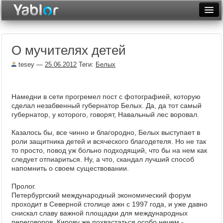
Разместить статью
Войти
О мучителях детей
Неделя
tesey
—
25.06.2012
Теги:
Белых
Месяц
Рейтинги
Намедни в сети прогремел пост с фотографией, которую
сделал незабвенный губернатор Белых. Да, да тот самый
Архив
губернатор, у которого, говорят, Навальный лес воровал.
Фототоп
Казалось бы, все чинно и благородно, Белых выступает в
роли защитника детей и всяческого благодетеля. Но не так
Видеотоп
то просто, повод уж больно подходящий, что бы на нем как
следует отпиариться. Ну, а что, скандал лучший способ
напомнить о своем существовании.
Пролог.
Петербургский международный экономический форум
проходит в Северной столице ажн с 1997 года, и уже давно
снискал славу важной площадки для международных
переговоров. Кирову же похвастаться особо нечем -