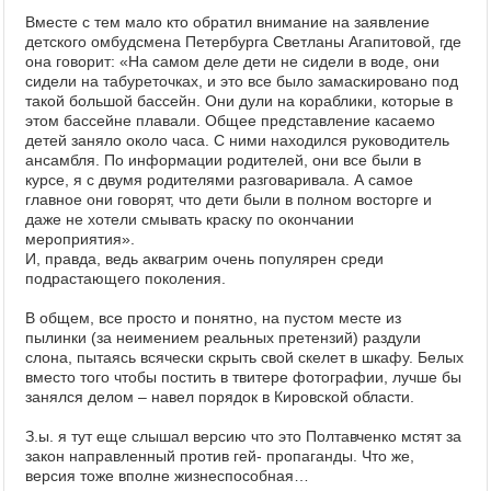
Вместе с тем мало кто обратил внимание на заявление
детского омбудсмена Петербурга Светланы Агапитовой, где
она говорит: «На самом деле дети не сидели в воде, они
сидели на табуреточках, и это все было замаскировано под
такой большой бассейн. Они дули на кораблики, которые в
этом бассейне плавали. Общее представление касаемо
детей заняло около часа. С ними находился руководитель
ансамбля. По информации родителей, они все были в
курсе, я с двумя родителями разговаривала. А самое
главное они говорят, что дети были в полном восторге и
даже не хотели смывать краску по окончании
мероприятия».
И, правда, ведь аквагрим очень популярен среди
подрастающего поколения.
В общем, все просто и понятно, на пустом месте из
пылинки (за неимением реальных претензий) раздули
слона, пытаясь всячески скрыть свой скелет в шкафу. Белых
вместо того чтобы постить в твитере фотографии, лучше бы
занялся делом – навел порядок в Кировской области.
З.ы. я тут еще слышал версию что это Полтавченко мстят за
закон направленный против гей- пропаганды. Что же,
версия тоже вполне жизнеспособная…