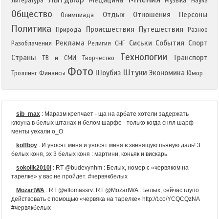
Медицина
Литература
Музыка
Наука
Общество
Отдых
Отношения
Персоны
Олимпиада
Политика
Происшествия
Путешествия
Природа
Разное
Реклама
Сиськи
События
Спорт
Разоблачения
Религия
СНГ
Технологии
Страны
Транспорт
ТВ и СМИ
Творчество
Фото
Штуки
Шоубиз
Экономика
Троллинг
Финансы
Юмор
sib_max
:
Маразм крепчает - ща на арбате хотели задержать
клоуна в белых штанах и белом шарфе - только когда снял шарф -
менты уехали о_О
koffboy
:
И уносят меня и уносят меня в звенящую пьяную даль! 3
белых коня, эх 3 белых коня : мартини, коньяк и вискарь
sokolik2010i
:
RT @budevynhm : Белых, номер с «червяком на
тарелке» у вас не пройдет. #червякбелых
MozartWA
:
RT @eltomassrv: RT @MozartWA : Белых, сейчас глупо
действовать с помощью «червяка на тарелке» http://t.co/YCQCQzNA
#червякбелых