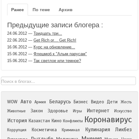
Ранее
По теме
Архив
Предыдущие записи блогера :
24.06.2012
—
Тридцать три...
22.06.2012
—
Get Rich or… Get Rich!
16.06.2012
—
Курс на обновление...
15.06.2012
—
Флешмоб к "Алым парусам"
15.06.2012
—
Так светлое или темное?
Авто
Беларусь
WOW
Бизнес
Видео
Дети
Армия
Жесть
Интернет
Закон
Здоровье
Животные
Игры
Искусство
Коронавирус
История
Казахстан
Кино
Конфликты
Кулинария
Ликбез
Косметичка
Коррупция
Криминал
Мнения
Лытдыбр