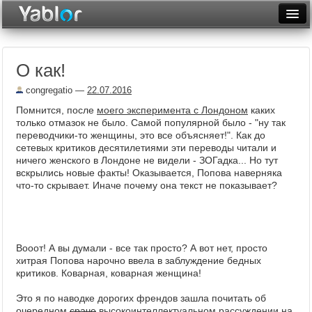
Разместить статью
Войти
О как!
Неделя
congregatio
—
22.07.2016
Месяц
Помнится, после
моего эксперимента с Лондоном
каких
только отмазок не было. Самой популярной было - "ну так
Рейтинги
переводчики-то женщины, это все объясняет!". Как до
сетевых критиков десятилетиями эти переводы читали и
Архив
ничего женского в Лондоне не видели - ЗОГадка... Но тут
вскрылись новые факты! Оказывается, Попова наверняка
Фототоп
что-то скрывает. Иначе почему она текст не показывает?
Видеотоп
Вооот! А вы думали - все так просто? А вот нет, просто
хитрая Попова нарочно ввела в заблуждение бедных
критиков. Коварная, коварная женщина!
Это я по наводке дорогих френдов зашла почитать об
очередном
сраче
высокоинтеллектуальном рассуждении на