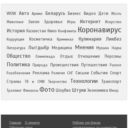
Авто
Беларусь
WOW
Бизнес
Видео
Дети
Армия
Жесть
Интернет
Закон
Здоровье
Животные
Игры
Искусство
Коронавирус
История
Казахстан
Кино
Конфликты
Кулинария
Ликбез
Косметичка
Коррупция
Криминал
Мнения
Лытдыбр
Медицина
Литература
Музыка
Наука
Общество
Отдых
Отношения
Персоны
Олимпиада
Политика
Происшествия
Путешествия
Природа
Разное
Реклама
Сиськи
События
Спорт
Разоблачения
Религия
СНГ
Технологии
Страны
Транспорт
ТВ и СМИ
Творчество
Фото
Штуки
Шоубиз
Экономика
Троллинг
Финансы
Юмор
Главная
О проекте
Рейтинг топ блогов
,
Обратная связь
упорядоченных по количеству