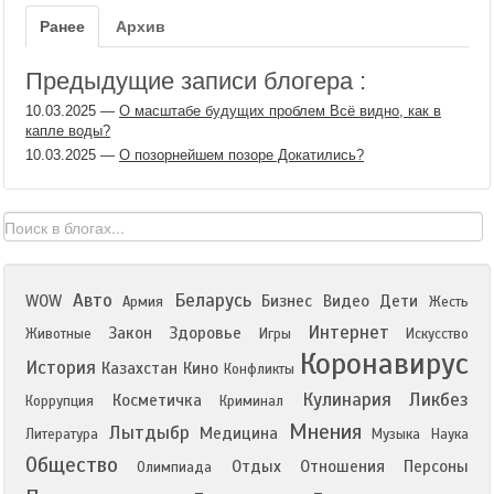
Ранее
Архив
Предыдущие записи блогера :
10.03.2025
—
О масштабе будущих проблем Всё видно, как в
капле воды?
10.03.2025
—
О позорнейшем позоре Докатились?
Авто
Беларусь
WOW
Бизнес
Видео
Дети
Армия
Жесть
Интернет
Закон
Здоровье
Животные
Игры
Искусство
Коронавирус
История
Казахстан
Кино
Конфликты
Кулинария
Ликбез
Косметичка
Коррупция
Криминал
Мнения
Лытдыбр
Медицина
Литература
Музыка
Наука
Общество
Отдых
Отношения
Персоны
Олимпиада