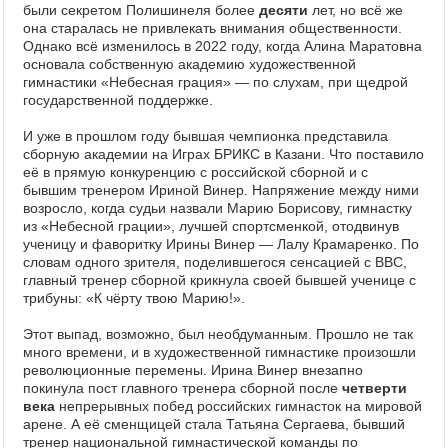
были секретом Полишинеля более
десяти
лет, но всё же
она старалась не привлекать внимания общественности.
Однако всё изменилось в 2022 году, когда Алина Маратовна
основала собственную академию художественной
гимнастики «Небесная грация» — по слухам, при щедрой
государственной поддержке.
И уже в прошлом году бывшая чемпионка представила
сборную академии на Играх БРИКС в Казани. Что поставило
её в прямую конкуренцию с российской сборной и с
бывшим тренером Ириной Винер. Напряжение между ними
возросло, когда судьи назвали Марию Борисову, гимнастку
из «Небесной грации», лучшей спортсменкой, отодвинув
ученицу и фаворитку Ирины Винер — Лалу Крамаренко. По
словам одного зрителя, поделившегося сенсацией с BBC,
главный тренер сборной крикнула своей бывшей ученице с
трибуны: «К чёрту твою Марию!».
Этот выпад, возможно, был необдуманным. Прошло не так
много времени, и в художественной гимнастике произошли
революционные перемены. Ирина Винер внезапно
покинула пост главного тренера сборной после
четверти
века
непрерывных побед российских гимнасток на мировой
арене. А её сменщицей стала Татьяна Сергаева, бывший
тренер национальной гимнастической команды по