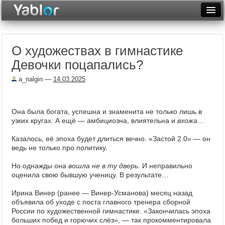
Разместить статью
Войти
О художествах в гимнастике
Неделя
Девочки поцапались?
Месяц
a_nalgin
—
14.03.2025
Рейтинги
Архив
Она была богата, успешна и знаменита не только лишь в
узких кругах. А ещё — амбициозна, влиятельна и
вхожа
…
Фототоп
Казалось, её эпоха будет длиться вечно. «Застой 2.0» — он
ведь не только про политику.
Видеотоп
Но однажды она
вошла не в ту дверь
. И неправильно
оценила свою бывшую ученицу. В результате…
Ирина Винер (ранее — Винер-Усманова) месяц назад
объявила об уходе с поста главного тренера сборной
России по художественной гимнастике. «Закончилась эпоха
больших побед и горючих слёз», — так прокомментировала