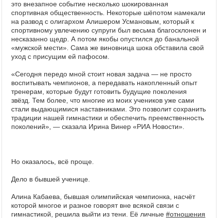
это внезапное событие несколько шокированная
спортивная общественность. Некоторые шёпотом намекали
на развод с олигархом Алишером Усмановым, который к
спортивному увлечению супруги был весьма благосклонен и
несказанно щедр. А потом якобы опустился до банальной
«мужской мести». Сама же виновница шока обставила свой
уход с присущим ей пафосом.
«Сегодня передо мной стоит новая задача — не просто
воспитывать чемпионов, а передавать накопленный опыт
тренерам, которые будут готовить будущие поколения
звёзд. Тем более, что многие из моих учеников уже сами
стали выдающимися наставниками. Это позволит сохранить
традиции нашей гимнастики и обеспечить преемственность
поколений», — сказала Ирина Винер «РИА Новости».
Но оказалось, всё проще.
Дело в бывшей ученице.
Алина Кабаева, бывшая олимпийская чемпионка, насчёт
которой многое и разное говорят вне всякой связи с
гимнастикой, решила выйти из тени. Её личные
#отношения