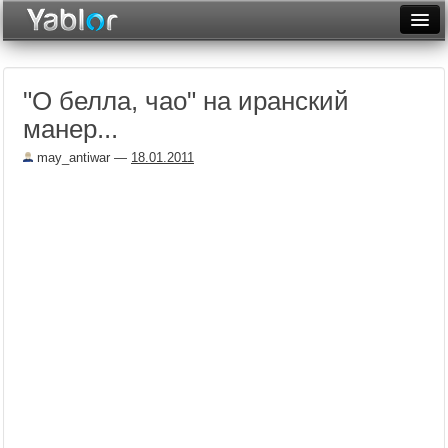
Разместить статью
Войти
"О белла, чао" на иранский
Неделя
манер...
Месяц
may_antiwar
—
18.01.2011
Рейтинги
Архив
Фототоп
Видеотоп