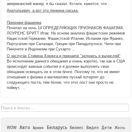
американский манер, я бы сказал. Кстати, кажется, что ...
Анатольевич, а вот это ленкина сиська.
...
Признаки фашизма
Почитал на ночь 14 ОПРЕДЕЛЯЮЩИХ ПРИЗНАКОВ ФАШИЗМА.
ЛОУРЕНС БРИТТ Итак: На основе анализа фашистских режимов
Нацистской Германии, Фашистской Италии, Испании при Франко,
Португалии при Салазаре, Греции при Пападопулосе, Чили при
Пиночете и Индонезии при Сухарто ...
О заслугах Стивена Хокинга и принципе "заткнись и вычисляй"
Во исполнение данного обещания и очень коротко, так как в США
происходят важные события и я должен выполнить свое
обещание освещать их в этом блоге. Поэтому те, кто не имеет
отношения к физике и математике пускай потерпят до
следующего поста, тем более, что этот пост они просто не
поймут, ...
Авто
Беларусь
WOW
Бизнес
Видео
Дети
Армия
Жесть