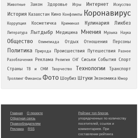
Интернет
Закон
Здоровье
Животные
Игры
Искусство
Коронавирус
История
Казахстан
Кино
Конфликты
Кулинария
Ликбез
Косметичка
Коррупция
Криминал
Мнения
Лытдыбр
Медицина
Литература
Музыка
Наука
Общество
Отдых
Отношения
Персоны
Олимпиада
Политика
Происшествия
Путешествия
Природа
Разное
Реклама
Сиськи
События
Спорт
Разоблачения
Религия
СНГ
Технологии
Страны
Транспорт
ТВ и СМИ
Творчество
Фото
Штуки
Шоубиз
Экономика
Троллинг
Финансы
Юмор
Главная
О проекте
Рейтинг топ блогов
,
Обратная связь
упорядоченных по количеству
Правообладателям
посетителей, ссылок и
Реклама
RSS
комментариев. При
составлении рейтинга