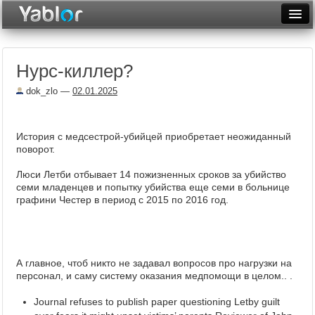
Разместить статью
Войти
Нурс-киллер?
Неделя
dok_zlo
—
02.01.2025
Месяц
Рейтинги
История с медсестрой-убийцей приобретает неожиданный
поворот.
Архив
Люси Летби отбывает 14 пожизненных сроков за убийство
Фототоп
семи младенцев и попытку убийства еще семи в больнице
графини Честер в период с 2015 по 2016 год.
Видеотоп
А главное, чтоб никто не задавал вопросов про нагрузки на
персонал, и саму систему оказания медпомощи в целом.. .
Journal refuses to publish paper questioning Letby guilt