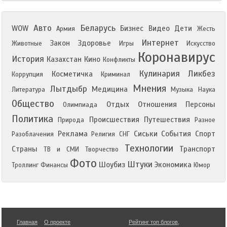
Авто
Беларусь
WOW
Бизнес
Видео
Дети
Армия
Жесть
Интернет
Закон
Здоровье
Животные
Игры
Искусство
Коронавирус
История
Казахстан
Кино
Конфликты
Кулинария
Ликбез
Косметичка
Коррупция
Криминал
Мнения
Лытдыбр
Медицина
Литература
Музыка
Наука
Общество
Отдых
Отношения
Персоны
Олимпиада
Политика
Происшествия
Путешествия
Природа
Разное
Реклама
Сиськи
События
Спорт
Разоблачения
Религия
СНГ
Технологии
Страны
Транспорт
ТВ и СМИ
Творчество
Фото
Штуки
Шоубиз
Экономика
Троллинг
Финансы
Юмор
Главная
О проекте
Рейтинг топ блогов
,