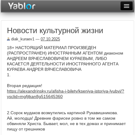
Разместить статью
Войти
Новости культурной жизни
Неделя
diak_kuraev1
—
07.10.2025
Месяц
18+ НАСТОЯЩИЙ МАТЕРИАЛ ПРОИЗВЕДЕН
(РАСПРОСТРАНЕН) ИНОСТРАННЫМ АГЕНТОМ диаконом
Рейтинги
АНДРЕЕМ ВЯЧЕСЛАВОВИЧЕМ КУРАЕВЫМ, ЛИБО
КАСАЕТСЯ ДЕЯТЕЛЬНОСТИ ИНОСТРАННОГО АГЕНТА
Архив
КУРАЕВА АНДРЕЯ ВЯЧЕСЛАВОВИЧА
1.
Фототоп
Вторая редакция!
Видеотоп
https://alexandrinsky.ru/afisha-i-bilety/kseniya-istoriya-lyubvi/?
ysclid=mgfjtkan8g515645360
2.Сорок мудаков возмутились картиной Рукавишникова.
Ай, молодца! Древние фарисеи ровно в том же самом
обвиняли Христа. Бывает, мол, не в тех домах и принимает
пищу от грешников