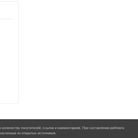
о количеству посетителей, ссылок и комментариев. При составлении рейтинга
олученные из открытых источников.