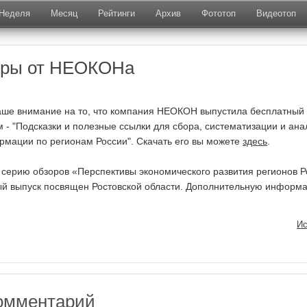
Неделя
Месяц
Рейтинги
Архив
Фототоп
Видеотоп
оры от НЕОКОНа
аше внимание на то, что компания НЕОКОН выпустила бесплатный
 - "Подсказки и полезные ссылки для сбора, систематизации и ана
рмации по регионам России". Скачать его вы можете
здесь
.
 серию обзоров «Перспективы экономического развития регионов Р
вый выпуск посвящен Ростовской области. Дополнительную информ
Ис
омментарий