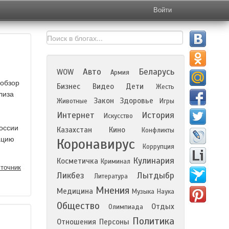
Войти
Авто
Беларусь
WOW
Армия
 обзор
Бизнес
Видео
Дети
Жесть
лиза
Закон
Здоровье
Животные
Игры
Интернет
История
Искусство
оссии
Казахстан
Кино
Конфликты
ацию
Коронавирус
Коррупция
Кулинария
Косметичка
Криминал
точник
Ликбез
Лытдыбр
Литература
Мнения
Медицина
Музыка
Наука
Общество
Отдых
Олимпиада
Политика
Отношения
Персоны