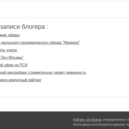
аписи блогера :
шние эфиры
 июльского экономического обзора "Неокона"
ять упали.
"Эхо Москвы"
ой эфир на РСН
кий центробанк стремительно теряет невинность
или кредитный рейтинг
Рейтинг топ блогов
, упорядоченных п
блогосферы используются данные, п