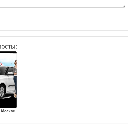
посты:
 Москве