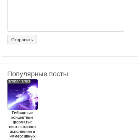
Популярные посты:
scribonianus
Гибридные
концертные
форматы:
синтез живого
исполнения и
иммерсивных