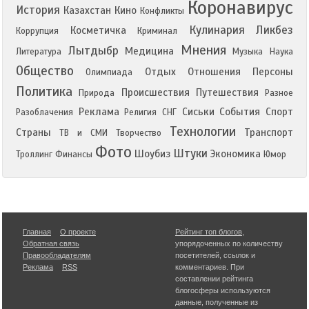
Коронавирус
История
Казахстан
Кино
Конфликты
Кулинария
Ликбез
Косметичка
Коррупция
Криминал
Мнения
Лытдыбр
Медицина
Литература
Музыка
Наука
Общество
Отдых
Отношения
Персоны
Олимпиада
Политика
Происшествия
Путешествия
Природа
Разное
Реклама
Сиськи
События
Спорт
Разоблачения
Религия
СНГ
Технологии
Страны
Транспорт
ТВ и СМИ
Творчество
Фото
Штуки
Шоубиз
Экономика
Троллинг
Финансы
Юмор
Главная
О проекте
Рейтинг топ блогов
,
Обратная связь
упорядоченных по количеству
Правообладателям
посетителей, ссылок и
Реклама
RSS
комментариев. При
составлении рейтинга
блогосферы используются
данные, полученные из