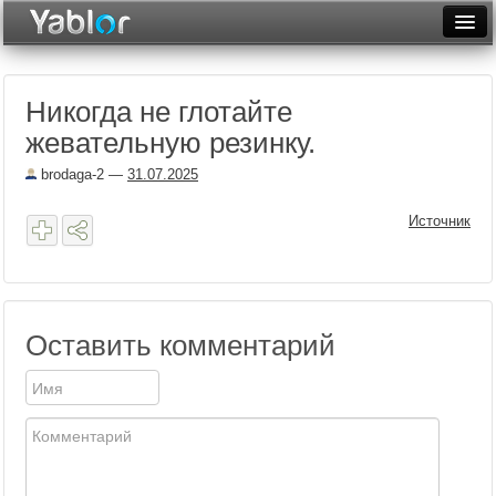
Разместить статью
Войти
Никогда не глотайте
Неделя
жевательную резинку.
Месяц
brodaga-2
—
31.07.2025
Рейтинги
Источник
Архив
Фототоп
Видеотоп
Оставить комментарий