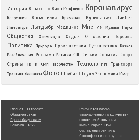
Коронавирус
История
Казахстан
Кино
Конфликты
Кулинария
Ликбез
Косметичка
Коррупция
Криминал
Мнения
Лытдыбр
Медицина
Литература
Музыка
Наука
Общество
Отдых
Отношения
Персоны
Олимпиада
Политика
Происшествия
Путешествия
Природа
Разное
Реклама
Сиськи
События
Спорт
Разоблачения
Религия
СНГ
Технологии
Страны
Транспорт
ТВ и СМИ
Творчество
Фото
Штуки
Шоубиз
Экономика
Троллинг
Финансы
Юмор
Главная
О проекте
Рейтинг топ блогов
,
Обратная связь
упорядоченных по количеству
Правообладателям
посетителей, ссылок и
Реклама
RSS
комментариев. При
составлении рейтинга
блогосферы используются