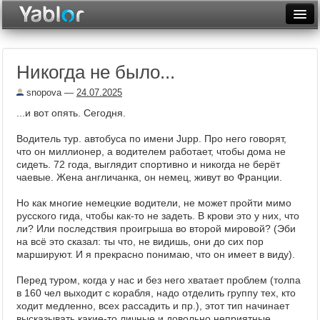
Разместить статью
Войти
Никогда не было...
Неделя
snopova
—
24.07.2025
Месяц
...и вот опять. Сегодня.
Рейтинги
Водитель тур. автобуса по имени Jupp. Про него говорят,
что он миллионер, а водителем работает, чтобы дома не
Архив
сидеть. 72 года, выглядит спортивно и никогда не берёт
чаевые. Жена англичанка, он немец, живут во Франции.
Фототоп
Но как многие немецкие водители, не может пройти мимо
Видеотоп
русского гида, чтобы как-то не задеть. В крови это у них, что
ли? Или последствия проигрыша во второй мировой? (Эби
на всё это сказал: ты что, не видишь, они до сих пор
маршируют. И я прекрасно понимаю, что он имеет в виду).
Перед туром, когда у нас и без него хватает проблем (толпа
в 160 чел выходит с корабля, надо отделить группу тех, кто
ходит медленно, всех рассадить и пр.), этот тип начинает
высказывать какие-то личные и довольно неприятные