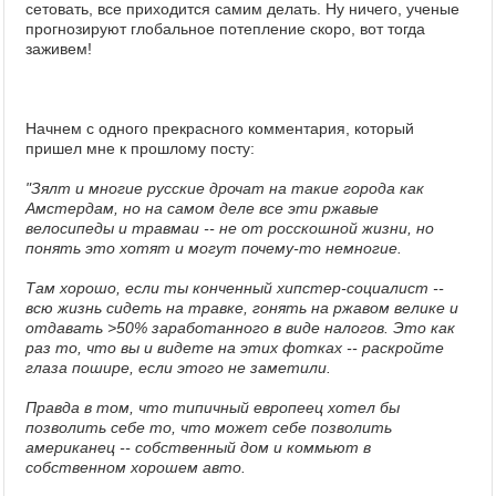
сетовать, все приходится самим делать. Ну ничего, ученые
прогнозируют глобальное потепление скоро, вот тогда
заживем!
Начнем с одного прекрасного комментария, который
пришел мне к прошлому посту:
"Зялт и многие русские дрочат на такие города как
Амстердам, но на самом деле все эти ржавые
велосипеды и травмаи -- не от росскошной жизни, но
понять это хотят и могут почему-то немногие.
Там хорошо, если ты конченный хипстер-социалист --
всю жизнь сидеть на травке, гонять на ржавом велике и
отдавать >50% заработанного в виде налогов. Это как
раз то, что вы и видете на этих фотках -- раскройте
глаза пошире, если этого не заметили.
Правда в том, что типичный европеец хотел бы
позволить себе то, что может себе позволить
американец -- собственный дом и коммьют в
собственном хорошем авто.