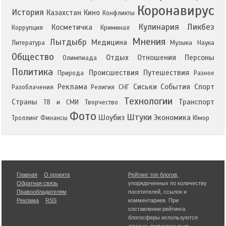
Коронавирус
История
Казахстан
Кино
Конфликты
Кулинария
Ликбез
Косметичка
Коррупция
Криминал
Мнения
Лытдыбр
Медицина
Литература
Музыка
Наука
Общество
Отдых
Отношения
Персоны
Олимпиада
Политика
Происшествия
Путешествия
Природа
Разное
Реклама
Сиськи
События
Спорт
Разоблачения
Религия
СНГ
Технологии
Страны
Транспорт
ТВ и СМИ
Творчество
Фото
Штуки
Шоубиз
Экономика
Троллинг
Финансы
Юмор
Главная
О проекте
Рейтинг топ блогов
,
Обратная связь
упорядоченных по количеству
Правообладателям
посетителей, ссылок и
Реклама
RSS
комментариев. При
составлении рейтинга
блогосферы используются