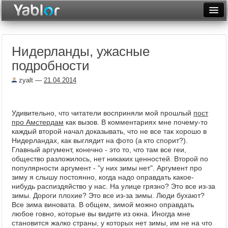
Разместить статью
Войти
Нидерланды, ужасные
Неделя
подробности
Месяц
zyalt
—
21.04.2014
Рейтинги
Архив
Удивительно, что читатели восприняли мой прошлый
пост
про Амстердам
как вызов. В комментариях мне почему-то
каждый второй начал доказывать, что не все так хорошо в
Фототоп
Нидерландах, как выглядит на фото (а кто спорит?).
Главный аргумент, конечно - это то, что там все геи,
Видеотоп
общество разложилось, нет никаких ценностей. Второй по
популярности аргумент - "у них зимы нет". Аргумент про
зиму я слышу постоянно, когда надо оправдать какое-
нибудь распиздяйство у нас. На улице грязно? Это все из-за
зимы. Дороги плохие? Это все из-за зимы. Люди бухают?
Все зима виновата. В общем, зимой можно оправдать
любое говно, которые вы видите из окна. Иногда мне
становится жалко страны, у которых нет зимы, им не на что