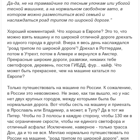
Да-да, не на трамвайчике по тесным улочкам или убогой
тесной машинке, а на нормальном свободном авто, в
котором можно разместиться всей семьей и
наслаждаться роад трипом по широкой дороге."
Хороший комментарий. Что хорошо в Европе? Это то, что
можно взять машину и по широкой отличной дороге доехать
из одного города в другой. Вчера я весь день наслаждался
"роад трипом по широкой дороге"! Доехал в Роттердам,
потом в Утрехт, потом в Алмере и вернулся в Амстер.
Прекрасные широкие дороги, развязки, никаких тебе
светофоров, деревень, постов ГИБДД, фур... кайф. Что
может быть прекраснее, чем на машине кататься по
Европе?
Только путешествовать на машине по России. К сожалению,
в России это невозможно. Не знаю, как так вышло, но у нас
нет двух крупных городов, между которыми была бы
нормальная дорога. Вот чтобы сесть на машину и приехать
в Ярославль или Владимир, а может, в Тулу? Да в тот же
Питер. Чтобы по 3 полосы в каждую сторону, чтобы 130 км в
час ограничение скрости, чтобы ни единого светофора и
отличный асфальт. Исключение, наверное - только трасса
Дон, да и то не вся. Мечтаю нормально путешествовать по
России на машине, "роад трипом по широкой дороге", моя