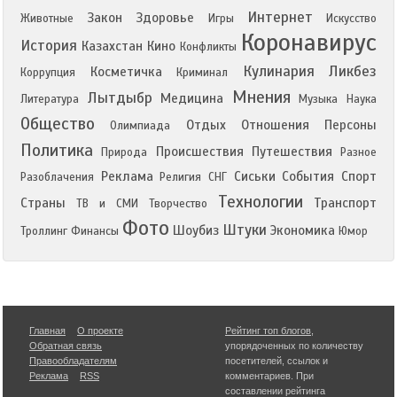
Интернет
Закон
Здоровье
Животные
Игры
Искусство
Коронавирус
История
Казахстан
Кино
Конфликты
Кулинария
Ликбез
Косметичка
Коррупция
Криминал
Мнения
Лытдыбр
Медицина
Литература
Музыка
Наука
Общество
Отдых
Отношения
Персоны
Олимпиада
Политика
Происшествия
Путешествия
Природа
Разное
Реклама
Сиськи
События
Спорт
Разоблачения
Религия
СНГ
Технологии
Страны
Транспорт
ТВ и СМИ
Творчество
Фото
Штуки
Шоубиз
Экономика
Троллинг
Финансы
Юмор
Главная
О проекте
Рейтинг топ блогов
,
Обратная связь
упорядоченных по количеству
Правообладателям
посетителей, ссылок и
Реклама
RSS
комментариев. При
составлении рейтинга