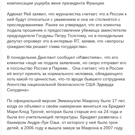
компенсации ущерба жене президента Франции.
Адвокат Рей заявил, что журналистка считает, что в России к
ней будут относиться с уважением и она не столкнётся с
преследованиями. Ранее он утверждал, что его клиентка
подала прошение о предоставлении убежища заместителю
председателя Госдумы Петру Толстому, но в понедельник
депутат опроверг это в интервью RT, заявив, что «вопросы
гражданства решает глава государства».
В понедельник Данглант сообщил «Известиям», что его
клиентка «ещё не подала заявление, но скоро отправит его
в посольство России в Париже... Она считает, что в России
её могут принять за нормального человека, обладающего
хоть какой-то ценностью, что-то вроде бывшего сотрудника
Агентства национальной безопасности США Эдварда
Сноудена».
По официальной версии Эммануэлю Макрону было 17 лет,
когда он объявил о своём намерении жениться на Бриджит
Мари-Клод Трогнё, которая была старше его на 24 года и
была его учительницей литературы. Бриджит развелась с
банкиром Андре-Луи Озье, от которого у неё было трое
детей, в 2006 году и вышла замуж за Макрона в 2007 году.