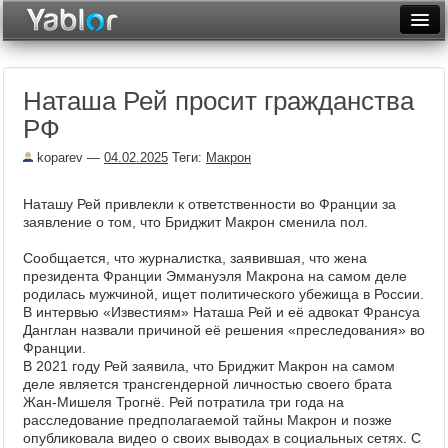
Разместить статью
Войти
Наташа Рей просит гражданства
Неделя
РФ
Месяц
koparev
—
04.02.2025
Теги:
Макрон
Рейтинги
Наташу Рей привлекли к ответственности во Франции за
Архив
заявление о том, что Бриджит Макрон сменила пол.
Сообщается, что журналистка, заявившая, что жена
Фототоп
президента Франции Эммануэля Макрона на самом деле
родилась мужчиной, ищет политического убежища в России.
Видеотоп
В интервью «Известиям» Наташа Рей и её адвокат Франсуа
Данглан назвали причиной её решения «преследования» во
Франции.
В 2021 году Рей заявила, что Бриджит Макрон на самом
деле является трансгендерной личностью своего брата
Жан-Мишеля Трогнё. Рей потратила три года на
расследование предполагаемой тайны Макрон и позже
опубликовала видео о своих выводах в социальных сетях. С