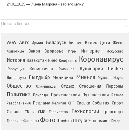
24.01.2025
—
Жена Макрона - это его муж?
Авто
Беларусь
WOW
Бизнес
Видео
Дети
Армия
Жесть
Интернет
Закон
Здоровье
Животные
Игры
Искусство
Коронавирус
История
Казахстан
Кино
Конфликты
Кулинария
Ликбез
Косметичка
Коррупция
Криминал
Мнения
Лытдыбр
Медицина
Литература
Музыка
Наука
Общество
Отдых
Отношения
Персоны
Олимпиада
Политика
Происшествия
Путешествия
Природа
Разное
Реклама
Сиськи
События
Спорт
Разоблачения
Религия
СНГ
Технологии
Страны
Транспорт
ТВ и СМИ
Творчество
Фото
Штуки
Шоубиз
Экономика
Троллинг
Финансы
Юмор