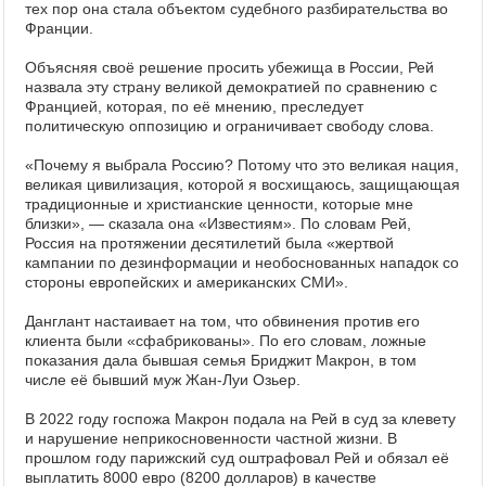
тех пор она стала объектом судебного разбирательства во
Франции.
Объясняя своё решение просить убежища в России, Рей
назвала эту страну великой демократией по сравнению с
Францией, которая, по её мнению, преследует
политическую оппозицию и ограничивает свободу слова.
«Почему я выбрала Россию? Потому что это великая нация,
великая цивилизация, которой я восхищаюсь, защищающая
традиционные и христианские ценности, которые мне
близки», — сказала она «Известиям». По словам Рей,
Россия на протяжении десятилетий была «жертвой
кампании по дезинформации и необоснованных нападок со
стороны европейских и американских СМИ».
Данглант настаивает на том, что обвинения против его
клиента были «сфабрикованы». По его словам, ложные
показания дала бывшая семья Бриджит Макрон, в том
числе её бывший муж Жан-Луи Озьер.
В 2022 году госпожа Макрон подала на Рей в суд за клевету
и нарушение неприкосновенности частной жизни. В
прошлом году парижский суд оштрафовал Рей и обязал её
выплатить 8000 евро (8200 долларов) в качестве