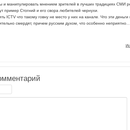
ты и манипулировать мнением зрителей в лучших традициях СМИ р
рут пример Стогний и его свора любителей чернухи.
ять ICTV что такому говну не место у них на канале. Что эти деньги 
тительно смердят, причем русским духом, что особенно неприятно...
Ис
омментарий