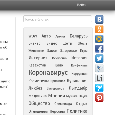
Войти
Авто
Беларусь
WOW
Армия
то вы
Бизнес
Видео
Дети
Жесть
о об
Закон
Здоровье
Животные
Игры
Интернет
История
Искусство
ршего
Казахстан
Кино
Конфликты
вы
Коронавирус
Коррупция
Кулинария
Косметичка
здят с
Криминал
вчик"
Ликбез
Лытдыбр
Литература
Мнения
Медицина
Музыка
Наука
Общество
Отдых
ем-то
Олимпиада
Политика
Отношения
Персоны