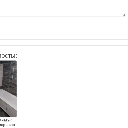
посты:
мнаты:
овершают