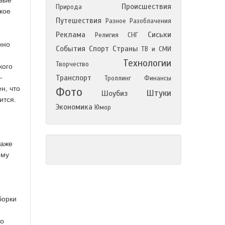
авые
Происшествия
Природа
кое
Путешествия
Разное
Разоблачения
Реклама
Сиськи
Религия
СНГ
нно
События
Спорт
Страны
ТВ и СМИ
Технологии
Творчество
кого
-
Транспорт
Троллинг
Финансы
н, что
Фото
Штуки
Шоубиз
ится.
Экономика
Юмор
даже
ому
борки
но