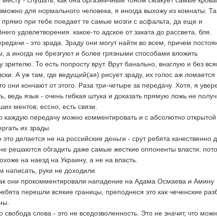
 месту - слушать, как она оргазмичным тоном смакует самые кров
зможно для нормального человека, я иногда выхожу из комнаты. Та
а прямо при тебе поедает те самые мозги с асфальта, да еще и
него удовлетворения. какое-то адское от заката до рассвета, бля.
редачи - это зрада. Зраду они могут найти во всем, причем постоя
, а иногда не брезгуют и более грязными способами вложить
зрителю. То есть попросту врут. Врут банально, внаглую и без вся
ски. А уж там, где ведущий(ая) рисует зраду, их голос аж ломается 
то они кончают от этого. Раза три-четыре за передачу. Хотя, я увере
ть, ведь язык - очень гибкая штука и доказать прямую ложь не получ
ших ментов, ессно, есть связи.
о каждую передачу можно комментировать и с абсолютно открытой
ргать их зрады.
 это делается не на российские деньги - срут ребята качественно 
 не решаются обгадить даже самые жесткие оппоненты власти, пот
охоже на наезд на Украину, а не на власть.
м написать, руки не доходили.
как они прокомментировали нападение на Адама Осмаева и Амину
 ребята перешли всякие границы, преподнеся это как чеченские раз
ны.
о свобода слова - это не вседозволенность. Это не значит, что мож