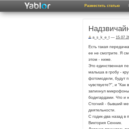
Разместить статью
Надзвичайн
a_s_k_e_t
—
15.07.2
Есть такая передачка
ее не смотрите. Я см
этом - ниже.
Это единственная пе
малыша в гробу - кр
фотомодели, будут пр
чувствуете?", и "Как
запихнул микрофоны 
бодигардами. Что и 
Стогний - бывший ме
деятельности.
С годик-два назад в 
Виктория Сенник.