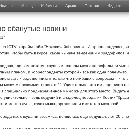
Неделя
Месяц
Рейтинги
Архив
Фототоп
Видеотоп
о ебанутые новини
017
 на ICTV в прайм тайм "Надзвичайні новини". Искренне надеюсь, ч
отрю, чтобы быть в курсе, какие нынече тенденции у зрадофилов, н
редача, где вам покажут крупным планом мозги на асфальтеи уме
упным планом, и корреспонденты которой - все как одна почему-то
иставать к родственникам только что погибших с вопросом - "что 
 вы можете прокомментировать?". Удивительно, что им еще никто не
в специально предназначенное у них же для этого место. Видать е
не удивительно - ведь ведущий и владелец передачки Костик "Краса
нт и мент в душе, качок мышц организма и имитатор мозговой
передачке, откуда ни возьмись, появилась еще ведущая, лет 20 с ч