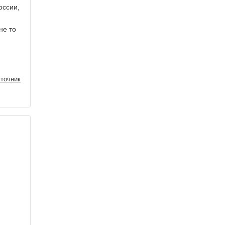
оссии,
не то
точник