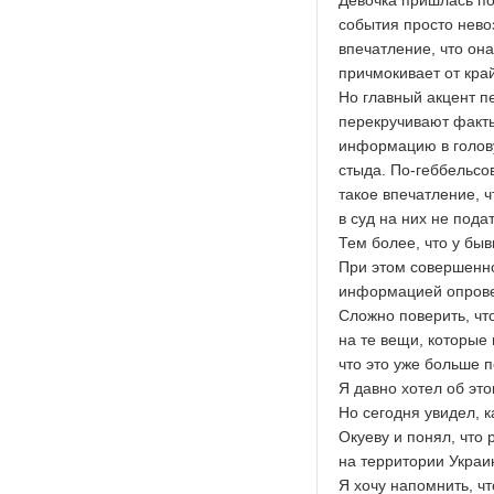
Девочка пришлась по
события просто нево
впечатление, что он
причмокивает от край
Но главный акцент пе
перекручивают факты
информацию в голову 
стыда. По-геббельсов
такое впечатление, ч
в суд на них не пода
Тем более, что у быв
При этом совершенн
информацией опрове
Сложно поверить, что
на те вещи, которые
что это уже больше п
Я давно хотел об это
Но сегодня увидел, 
Окуеву и понял, что
на территории Украи
Я хочу напомнить, чт