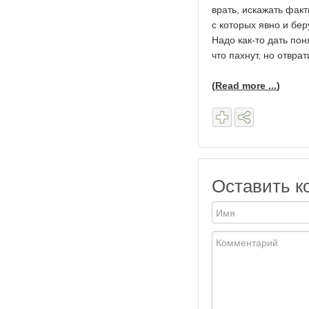
врать, искажать фак
с которых явно и бе
Надо как-то дать пон
что пахнут, но отвра
(
Read more ...
)
Оставить к