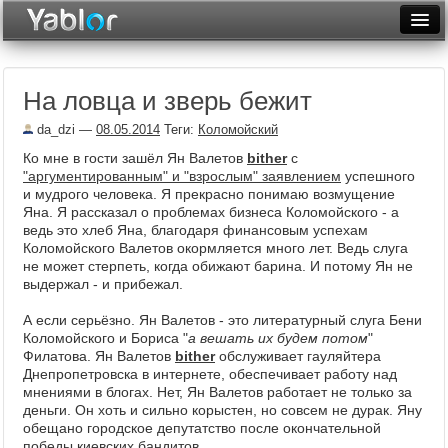
Разместить статью
Войти
На ловца и зверь бежит
Неделя
da_dzi
—
08.05.2014
Теги:
Коломойский
Месяц
Ко мне в гости зашёл Ян Валетов
bither
с
"аргументированным" и "взрослым" заявлением
успешного
Рейтинги
и мудрого человека. Я прекрасно понимаю возмущение
Яна. Я рассказал о проблемах бизнеса Коломойского - а
Архив
ведь это хлеб Яна, благодаря финансовым успехам
Коломойского Валетов окормляется много лет. Ведь слуга
Фототоп
не может стерпеть, когда обижают барина. И потому Ян не
выдержал - и прибежал.
Видеотоп
А если серьёзно. Ян Валетов - это литературный слуга Бени
Коломойского и Бориса "
а вешать их будем потом
"
Филатова. Ян Валетов
bither
обслуживает гауляйтера
Днепропетровска в интернете, обеспечивает работу над
мнениями в блогах. Нет, Ян Валетов работает не только за
деньги. Он хоть и сильно корыстен, но совсем не дурак. Яну
обещано городское депутатство после окончательной
победы киевских бандитов.