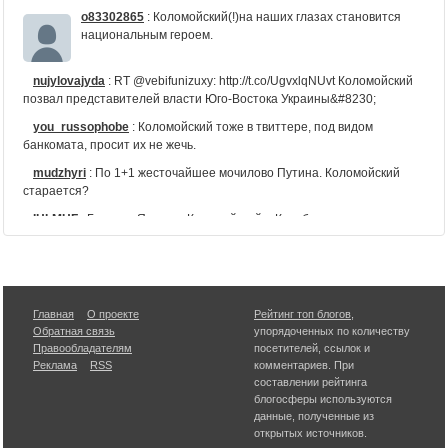
o83302865
:
Коломойский(!)на наших глазах становится
национальным героем.
nujylovajyda
:
RT @vebifunizuxy: http://t.co/UgvxlqNUvt Коломойский
позвал представителей власти Юго-Востока Украины&#8230;
you_russophobe
:
Коломойский тоже в твиттере, под видом
банкомата, просит их не жечь.
mudzhyri
:
По 1+1 жесточайшее мочилово Путина. Коломойский
старается?
IHLMHF
:
Господа Яценюк, Коломойский и Ко - большое вам
спасибо за заботу... http://t.co/rsQUTxekN8 #Украина
KSvetoolik
:
RT @euromaidan: Коломойский занялся ракетами.
Подписал меморандум с Южмашем (который делал Сатану)
http://t.co/YrpHuJhjep
Главная
О проекте
Рейтинг топ блогов
,
familyroomcomua
:
Коломойский уже фактически забрал из
Обратная связь
упорядоченных по количеству
вотчины Ахметова один крупный порт http://t.co/q6wImwIlAp
Правообладателям
посетителей, ссылок и
Реклама
RSS
комментариев. При
Gelaa5A
:
Коломойский выплатит семьям погибших
составлении рейтинга
военных по миллиону гривен &nbsp;&nbsp;&nbsp;Штаб
блогосферы используются
национальной защиты Днепропетровской
данные, полученные из
открытых источников.
t3anatol
:
RT @dneprcity: Коломойский готов оплатить