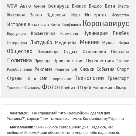
Авто
Беларусь
WOW
Бизнес
Видео
Дети
Армия
Жесть
Интернет
Закон
Здоровье
Животные
Игры
Искусство
Коронавирус
История
Казахстан
Кино
Конфликты
Кулинария
Ликбез
Косметичка
Коррупция
Криминал
Мнения
Лытдыбр
Медицина
Литература
Музыка
Наука
Общество
Отдых
Отношения
Персоны
Олимпиада
Политика
Происшествия
Путешествия
Природа
Разное
Реклама
Сиськи
События
Спорт
Разоблачения
Религия
СНГ
Технологии
Страны
Транспорт
ТВ и СМИ
Творчество
Фото
Штуки
Шоубиз
Экономика
Троллинг
Финансы
Юмор
valera0205
:
Не спрашивай "Что Коломойский сделал для
Украины?", спроси "Чем ты можешь помочь Коломойскому?"#днепр
MariaMalenik
:
Очень боюсь завтрашнего дня. Надеюсь, что
любимый Коломойский обеспечит мне мирное небо над головой.