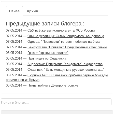
Ранее
Архив
Предыдущие записи блогера :
07.05.2014
—
СБУ всё же вычислило агента ФСБ России
07.05.2014
—
Они не украинцы: Облик "свидомого" бандеровца
07.05.2014
—
Одесса: "Правосеки" готовят побоище на 9 мая
07.05.2014
—
Банкротство "Привата": Предсмертный смех гиены
06.05.2014
—
Грызня "крысиных волков"
05.05.2014
—
Нам пишут из Славянска
05.05.2014
—
Андреевка: Прикрытие "свидомого" людоедства
05.05.2014
—
Славянск: "Есть женщины в русских селеньях..."
05.05.2014
—
Сюрприз №3: В Славянск прибыли первые бригады
ополченцев из Крыма
05.05.2014
—
Птицы войны в Днепропетровске