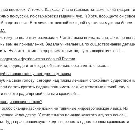
ий цветочек. И тоже с Кавказа. Иначе называется армянский гиацинт, 
прямо по-русски, по-стариковски гадючий лук. :) Хотя, вообще-то он совс
ый родственник. В отличие от нежной изящной пушкинии мускари более ..
МА.
истему по полочкам разложили. Читать всем внимательно, а кто не поня
знь вам не принадлежит. Задала учительница по обществознанию детиш
ть. Ну а что - тема предпринимательство, пусть покреативят на ...
 подругами футболистов сборной России
кли, подводя итоги года, обязательно составлять список ...
луб на свою голову. сегодня над таким
луб на свою голову. сегодня над таким ленивым спокойным существом к
ляли бегать крутить педали поднимать всякие железные штуки!! еду в
и все это ради прямой спины и красивой ...
кандинавских языков?
ие, особо скандинавские языки не типичные индоевропеиские языки. Из
ревнее исландское. У етих языков влияние какогото другого основы,
вы. Туда праевропеискую входят впрочем с одном концом-краюшком и
..