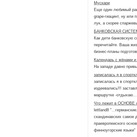
Мускари
Еще один любимый ранн
grape-гиацинт, ну или 
лук, а скорее спаржев
БАНКОВСКАЯ СИСТЕ
Как дети банковскую с
перечитайте. Ваша жи
бизнес-планы подготови
Календарь с жёнами и
На западе давно привы
записалась я в спортк
записалась я в спортк
издеевались!!! застав
маршрутке -отдыхаю... 
Что лежит в ОСНОВЕ с
lettland8 "...германск
скандинавских самое д
праевропеиского осно
финноугорские языки" .