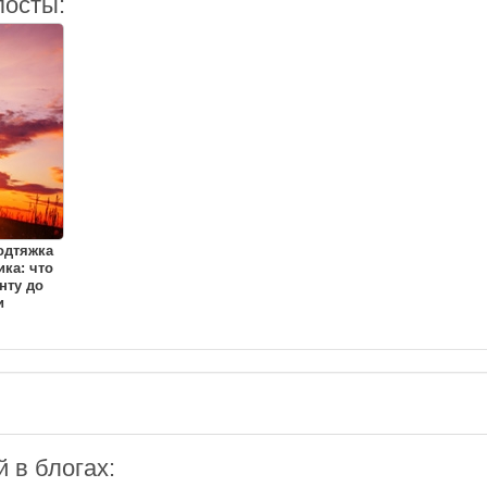
посты:
одтяжка
ка: что
нту до
и
 в блогах: