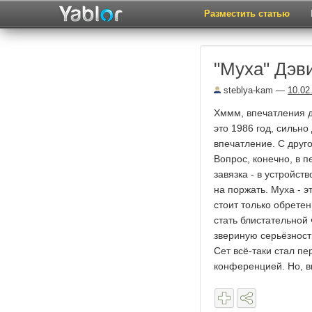
Разместить статью
"Муха" Дэв
steblya-kam
—
10.02
Хммм, впечатления д
это 1986 год, сильн
впечатление. С друго
Вопрос, конечно, в 
завязка - в устройст
на поржать. Муха - 
стоит только обретен
стать блистательной
звериную серьёзность
Сет всё-таки стал п
конференцией. Но, в