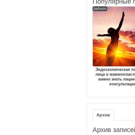
Популярные 
bafostri
Эндоскопическая п
лица и маммопласти
важно знать пацие
консультаци
Архив
Архив записей