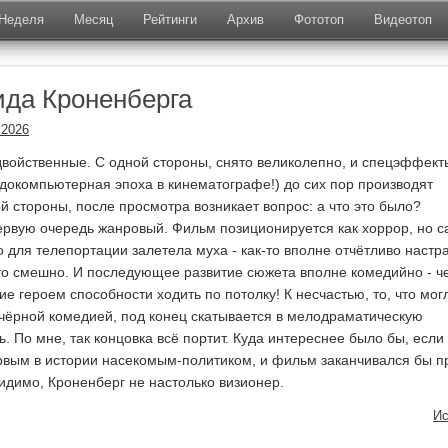
Неделя
Месяц
Рейтинги
Архив
Фототоп
Видеотоп
ида Кроненберга
.2026
войственные. С одной стороны, снято великолепно, и спецэффект
о докомпьютерная эпоха в кинематографе!) до сих пор производят
й стороны, после просмотра возникает вопрос: а что это было?
первую очередь жанровый. Фильм позиционируется как хоррор, но 
во для телепортации залетела муха - как-то вполне отчётливо настр
это смешно. И последующее развитие сюжета вполне комедийно - ч
ие героем способности ходить по потолку! К несчастью, то, что мог
 чёрной комедией, под конец скатывается в мелодраматическую
. По мне, так концовка всё портит. Куда интереснее было бы, если
ервым в истории насекомым-политиком, и фильм заканчивался бы п
идимо, Кроненберг не настолько визионер.
Ис