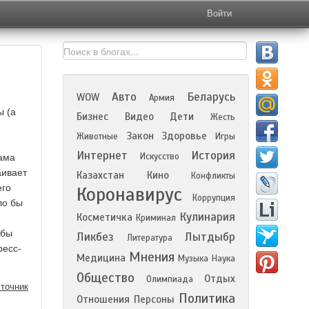
Войти
Авто
Беларусь
WOW
Армия
ы (а
Бизнес
Видео
Дети
Жесть
Закон
Здоровье
Животные
Игры
Интернет
История
Искусство
сама
аивает
Казахстан
Кино
Конфликты
его
Коронавирус
Коррупция
ло бы
Кулинария
Косметичка
Криминал
 бы
Ликбез
Лытдыбр
Литература
ресс-
Мнения
Медицина
Музыка
Наука
Общество
Отдых
Олимпиада
точник
Политика
Отношения
Персоны