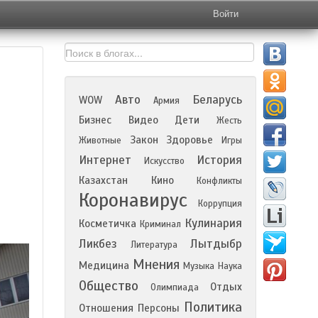
Войти
Авто
Беларусь
WOW
Армия
Бизнес
Видео
Дети
Жесть
Закон
Здоровье
Животные
Игры
Интернет
История
Искусство
Казахстан
Кино
Конфликты
Коронавирус
Коррупция
Кулинария
Косметичка
Криминал
Ликбез
Лытдыбр
Литература
Мнения
Медицина
Музыка
Наука
Общество
Отдых
Олимпиада
Политика
Отношения
Персоны