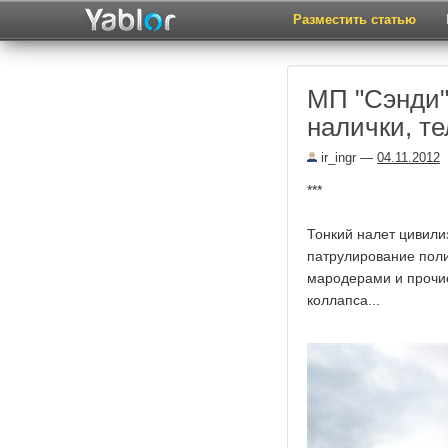
Разместить статью
МП "Сэнди":
налички, те
ir_ingr
—
04.11.2012
***
Тонкий налет цивили
патрулирование поли
мародерами и прочие
коллапса...