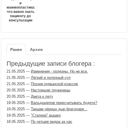
и
маммопластика:
что важно знать
пациенту до
консультации
Ранее
Архив
Предыдущие записи блогера :
21.05.2025
—
Изменения - полезны. Но не все.
21.05.2025
—
Лёгкий и полезный суп
21.05.2025
—
Поэзии румынской классик
20.05.2025
—
Настоящие труженицы
20.05.2025
—
Диета к лету
19.05.2025
—
Вальдшнепов пересчитывать будете?
19.05.2025
—
Танцам чёрных дыр благодаря...
19.05.2025
—
"Сталкер" вышел
18.05.2025
—
По четыре ведра за час