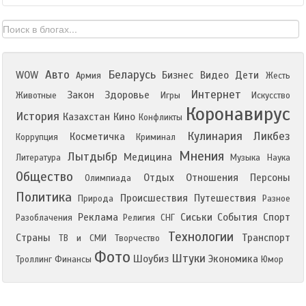
Авто
Беларусь
WOW
Бизнес
Видео
Дети
Армия
Жесть
Интернет
Закон
Здоровье
Животные
Игры
Искусство
Коронавирус
История
Казахстан
Кино
Конфликты
Кулинария
Ликбез
Косметичка
Коррупция
Криминал
Мнения
Лытдыбр
Медицина
Литература
Музыка
Наука
Общество
Отдых
Отношения
Персоны
Олимпиада
Политика
Происшествия
Путешествия
Природа
Разное
Реклама
Сиськи
События
Спорт
Разоблачения
Религия
СНГ
Технологии
Страны
Транспорт
ТВ и СМИ
Творчество
Фото
Штуки
Шоубиз
Экономика
Троллинг
Финансы
Юмор