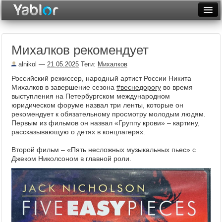
Разместить статью
Войти
Михалков рекомендует
Неделя
alnikol
—
21.05.2025
Теги:
Михалков
Месяц
Российский режиссер, народный артист России Никита
Михалков в завершение сезона
#веснедорогу
во время
Рейтинги
выступления на Петербургском международном
юридическом форуме назвал три ленты, которые он
Архив
рекомендует к обязательному просмотру молодым людям.
Первым из фильмов он назвал «Группу крови» – картину,
Фототоп
рассказывающую о детях в концлагерях.
Видеотоп
Второй фильм – «Пять несложных музыкальных пьес» с
Джеком Николсоном в главной роли.