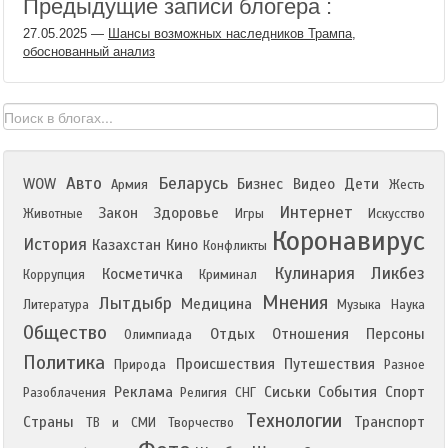
Предыдущие записи блогера :
27.05.2025
—
Шансы возможных наследников Трампа,
обоснованный анализ
Авто
Беларусь
WOW
Бизнес
Видео
Дети
Армия
Жесть
Интернет
Закон
Здоровье
Животные
Игры
Искусство
Коронавирус
История
Казахстан
Кино
Конфликты
Кулинария
Ликбез
Косметичка
Коррупция
Криминал
Мнения
Лытдыбр
Медицина
Литература
Музыка
Наука
Общество
Отдых
Отношения
Персоны
Олимпиада
Политика
Происшествия
Путешествия
Природа
Разное
Реклама
Сиськи
События
Спорт
Разоблачения
Религия
СНГ
Технологии
Страны
Транспорт
ТВ и СМИ
Творчество