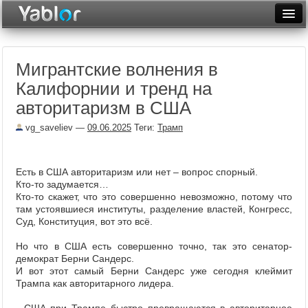
Разместить статью
Войти
Мигрантские волнения в
Неделя
Калифорнии и тренд на
Месяц
авторитаризм в США
Рейтинги
vg_saveliev
—
09.06.2025
Теги:
Трамп
Архив
Есть в США авторитаризм или нет – вопрос спорный.
Фототоп
Кто-то задумается…
Кто-то скажет, что это совершенно невозможно, потому что
Видеотоп
там устоявшиеся институты, разделение властей, Конгресс,
Суд, Конституция, вот это всё.
Но что в США есть совершенно точно, так это сенатор-
демократ Берни Сандерс.
И вот этот самый Берни Сандерс уже сегодня клеймит
Трампа как авторитарного лидера.