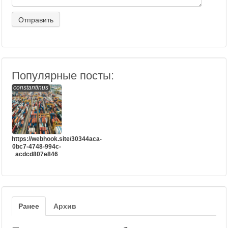
Популярные посты:
constantinus
https://webhook.site/30344aca-
0bc7-4748-994c-
acdcd807e846
Ранее
Архив