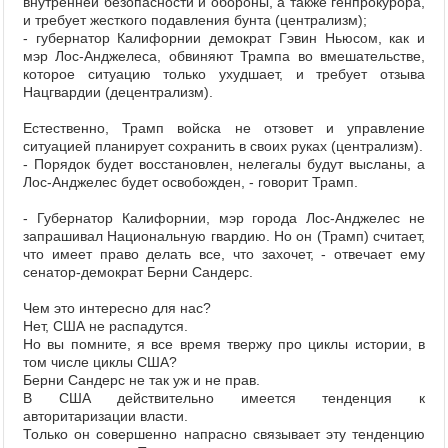
внутренней безопасности и обороны, а также генпрокурора,
и требует жесткого подавления бунта (централизм);
- губернатор Калифорнии демократ Гэвин Ньюсом, как и
мэр Лос-Анджелеса, обвиняют Трампа во вмешательстве,
которое ситуацию только ухудшает, и требует отзыва
Нацгвардии (децентрализм).
Естественно, Трамп войска не отзовет и управление
ситуацией планирует сохранить в своих руках (централизм).
- Порядок будет восстановлен, нелегалы будут высланы, а
Лос-Анджелес будет освобожден, - говорит Трамп.
- Губернатор Калифорнии, мэр города Лос-Анджелес не
запрашивал Национальную гвардию. Но он (Трамп) считает,
что имеет право делать все, что захочет, - отвечает ему
сенатор-демократ Берни Сандерс.
Чем это интересно для нас?
Нет, США не распадутся.
Но вы помните, я все время твержу про циклы истории, в
том числе циклы США?
Берни Сандерс не так уж и не прав.
В США действительно имеется тенденция к
авторитаризации власти.
Только он совершенно напрасно связывает эту тенденцию