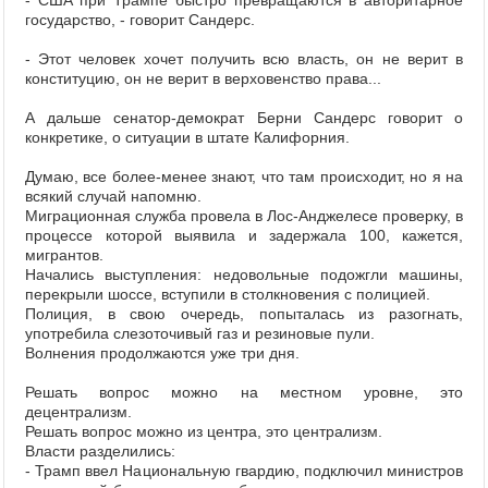
- США при Трампе быстро превращаются в авторитарное
государство, - говорит Сандерс.
- Этот человек хочет получить всю власть, он не верит в
конституцию, он не верит в верховенство права...
А дальше сенатор-демократ Берни Сандерс говорит о
конкретике, о ситуации в штате Калифорния.
Думаю, все более-менее знают, что там происходит, но я на
всякий случай напомню.
Миграционная служба провела в Лос-Анджелесе проверку, в
процессе которой выявила и задержала 100, кажется,
мигрантов.
Начались выступления: недовольные подожгли машины,
перекрыли шоссе, вступили в столкновения с полицией.
Полиция, в свою очередь, попыталась из разогнать,
употребила слезоточивый газ и резиновые пули.
Волнения продолжаются уже три дня.
Решать вопрос можно на местном уровне, это
децентрализм.
Решать вопрос можно из центра, это централизм.
Власти разделились:
- Трамп ввел Национальную гвардию, подключил министров