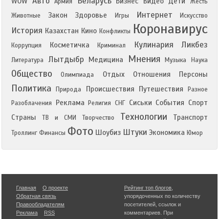
Авто
Беларусь
WOW
Бизнес
Видео
Дети
Армия
Жесть
Интернет
Закон
Здоровье
Животные
Игры
Искусство
Коронавирус
История
Казахстан
Кино
Конфликты
Кулинария
Ликбез
Косметичка
Коррупция
Криминал
Мнения
Лытдыбр
Медицина
Литература
Музыка
Наука
Общество
Отдых
Отношения
Персоны
Олимпиада
Политика
Происшествия
Путешествия
Природа
Разное
Реклама
Сиськи
События
Спорт
Разоблачения
Религия
СНГ
Технологии
Страны
Транспорт
ТВ и СМИ
Творчество
Фото
Штуки
Шоубиз
Экономика
Троллинг
Финансы
Юмор
Главная
О проекте
Рейтинг топ блогов
,
Обратная связь
упорядоченных по количеству
Правообладателям
посетителей, ссылок и
Реклама
RSS
комментариев. При