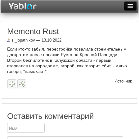
Разместить статью
Войти
Memento Rust
Неделя
sl_lopatnikov
—
13.10.2022
Месяц
Если кто-то забыл, перестройка повалила стремительным
доскратом после посадки Руста на Красной Площади.
Рейтинги
Второй беспилотник в Калужской области - первый
взорвался на аэродроме, второй, как говорит, сбит, - мягко
Архив
говоря, "намекают".
Фототоп
Источник
Видеотоп
Оставить комментарий