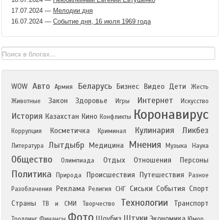
17.07.2024
—
Мелодии дня
16.07.2024
—
Событие дня, 16 июля 1969 года
Авто
Беларусь
WOW
Бизнес
Видео
Дети
Армия
Жесть
Интернет
Закон
Здоровье
Животные
Игры
Искусство
Коронавирус
История
Казахстан
Кино
Конфликты
Кулинария
Ликбез
Косметичка
Коррупция
Криминал
Мнения
Лытдыбр
Медицина
Литература
Музыка
Наука
Общество
Отдых
Отношения
Персоны
Олимпиада
Политика
Происшествия
Путешествия
Природа
Разное
Реклама
Сиськи
События
Спорт
Разоблачения
Религия
СНГ
Технологии
Страны
Транспорт
ТВ и СМИ
Творчество
Фото
Штуки
Шоубиз
Экономика
Троллинг
Финансы
Юмор