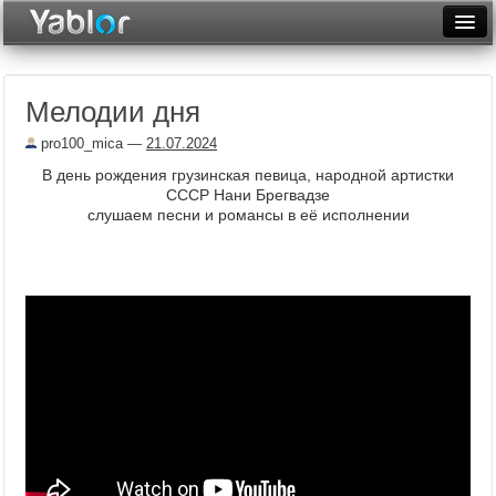
Разместить статью
Войти
Мелодии дня
Неделя
pro100_mica
—
21.07.2024
Месяц
В день рождения грузинская певица, народной артистки
СССР Нани Брегвадзе
Рейтинги
слушаем песни и романсы в её исполнении
Архив
Фототоп
Видеотоп